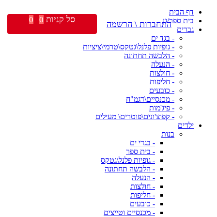
דף הבית
סל קניות
0
0
בית ספר/גן
התחברות \ הרשמה
גברים
- בגד ים
- גופיות פלנל\גטקס\טרמי\ציציות
- הלבשה תחתונה
- הנעלה
- חולצות
- חליפות
- כובעים
- מכנסיים\דגמ"ח
- פיג'מות
- קפוצ'ונים\פוטרים\ מעילים
ילדים
בנות
- בגדי ים
- בית ספר
- גופיות פלנל\גטקס
- הלבשה תחתונה
- הנעלה
- חולצות
- חליפות
- כובעים
- מכנסיים וטייצים