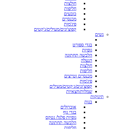
חולצות
חליפות
כובעים
מכנסיים
פיג'מות
קפוצ'ונים/מעילים/ג'קטים
נשים
בגדי ספורט
גופיות
הלבשה תחתונה
הנעלה
חולצות
חליפות
מכנסיים וטייצים
פיג'מות
קפוצ'ונים/ג׳קטים/מעילים
שמלות/חצאיות
תינוקות
בנות
אוברולים
בגדי גוף
גופיות פלנל/ גטקס
הלבשה תחתונה
חליפות