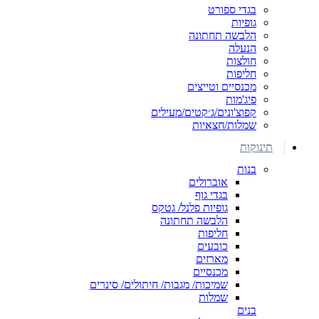
בגדי ספורט
גופיות
הלבשה תחתונה
הנעלה
חולצות
חליפות
מכנסיים וטייצים
פיג'מות
קפוצ'ונים/ג׳קטים/מעילים
שמלות/חצאיות
תינוקות
בנות
אוברולים
בגדי גוף
גופיות פלנל/ גטקס
הלבשה תחתונה
חליפות
כובעים
מארזים
מכנסיים
שמיכות/ מגבות/ חיתולים/ סינרים
שמלות
בנים