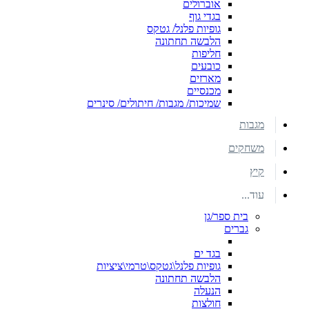
אוברולים
בגדי גוף
גופיות פלנל/ גטקס
הלבשה תחתונה
חליפות
כובעים
מארזים
מכנסיים
שמיכות/ מגבות/ חיתולים/ סינרים
מגבות
משחקים
קיץ
עוד...
בית ספר/גן
גברים
בגד ים
גופיות פלנל\גטקס\טרמי\ציציות
הלבשה תחתונה
הנעלה
חולצות