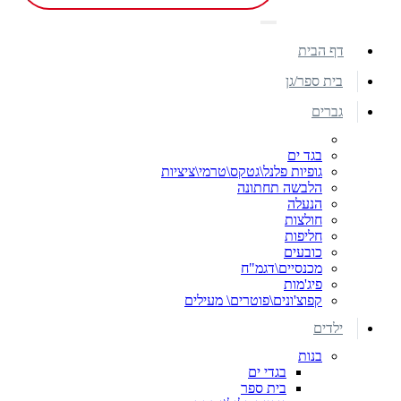
דף הבית
בית ספר/גן
גברים
בגד ים
גופיות פלנל\גטקס\טרמי\ציציות
הלבשה תחתונה
הנעלה
חולצות
חליפות
כובעים
מכנסיים\דגמ"ח
פיג'מות
קפוצ'ונים\פוטרים\ מעילים
ילדים
בנות
בגדי ים
בית ספר