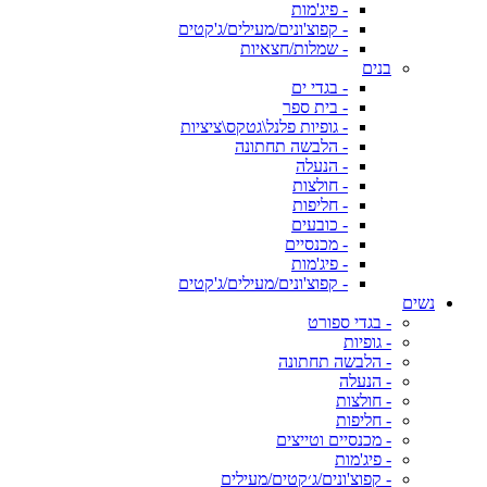
- פיג'מות
- קפוצ'ונים/מעילים/ג'קטים
- שמלות/חצאיות
בנים
- בגדי ים
- בית ספר
- גופיות פלנל\גטקס\ציציות
- הלבשה תחתונה
- הנעלה
- חולצות
- חליפות
- כובעים
- מכנסיים
- פיג'מות
- קפוצ'ונים/מעילים/ג'קטים
נשים
- בגדי ספורט
- גופיות
- הלבשה תחתונה
- הנעלה
- חולצות
- חליפות
- מכנסיים וטייצים
- פיג'מות
- קפוצ'ונים/ג׳קטים/מעילים