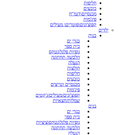
חליפות
כובעים
מכנסיים\דגמ"ח
פיג'מות
קפוצ'ונים\פוטרים\ מעילים
ילדים
בנות
בגדי ים
בית ספר
גופיות פלנל\גטקס
הלבשה תחתונה
הנעלה
חולצות
חליפות
כובעים
מכנסיים וטייצים
פיג'מות
קפוצ'ונים/מעילים/ג'קטים
שמלות/חצאיות
בנים
בגדי ים
בית ספר
גופיות פלנל\גטקס\ציציות
הלבשה תחתונה
הנעלה