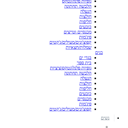
גופיות פלנל\גטקס
הלבשה תחתונה
הנעלה
חולצות
חליפות
כובעים
מכנסיים וטייצים
פיג'מות
קפוצ'ונים/מעילים/ג'קטים
שמלות/חצאיות
בנים
בגדי ים
בית ספר
גופיות פלנל\גטקס\ציציות
הלבשה תחתונה
הנעלה
חולצות
חליפות
כובעים
מכנסיים
פיג'מות
קפוצ'ונים/מעילים/ג'קטים
נשים