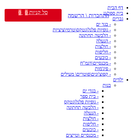
דף הבית
סל קניות
0
0
בית ספר/גן
התחברות \ הרשמה
גברים
- בגד ים
- גופיות פלנל\גטקס\טרמי\ציציות
- הלבשה תחתונה
- הנעלה
- חולצות
- חליפות
- כובעים
- מכנסיים\דגמ"ח
- פיג'מות
- קפוצ'ונים\פוטרים\ מעילים
ילדים
בנות
- בגדי ים
- בית ספר
- גופיות פלנל\גטקס
- הלבשה תחתונה
- הנעלה
- חולצות
- חליפות
- כובעים
- מכנסיים וטייצים