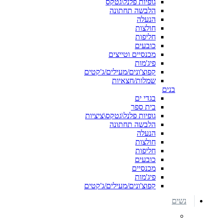
גופיות פלנל\גטקס
הלבשה תחתונה
הנעלה
חולצות
חליפות
כובעים
מכנסיים וטייצים
פיג'מות
קפוצ'ונים/מעילים/ג'קטים
שמלות/חצאיות
בנים
בגדי ים
בית ספר
גופיות פלנל\גטקס\ציציות
הלבשה תחתונה
הנעלה
חולצות
חליפות
כובעים
מכנסיים
פיג'מות
קפוצ'ונים/מעילים/ג'קטים
נשים