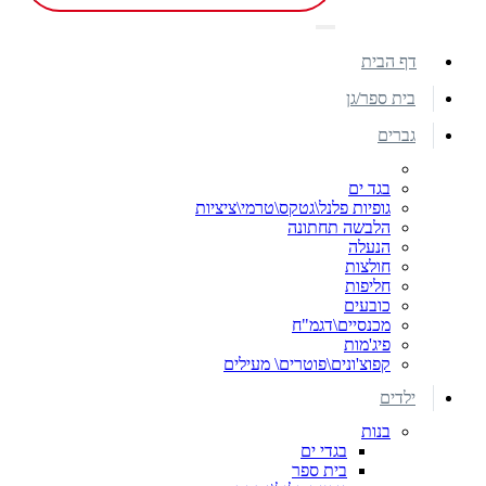
דף הבית
בית ספר/גן
גברים
בגד ים
גופיות פלנל\גטקס\טרמי\ציציות
הלבשה תחתונה
הנעלה
חולצות
חליפות
כובעים
מכנסיים\דגמ"ח
פיג'מות
קפוצ'ונים\פוטרים\ מעילים
ילדים
בנות
בגדי ים
בית ספר