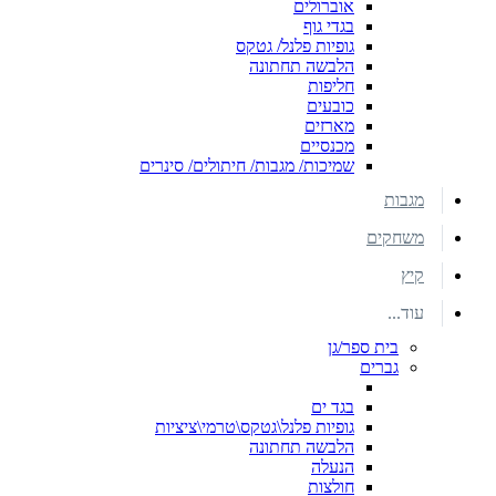
אוברולים
בגדי גוף
גופיות פלנל/ גטקס
הלבשה תחתונה
חליפות
כובעים
מארזים
מכנסיים
שמיכות/ מגבות/ חיתולים/ סינרים
מגבות
משחקים
קיץ
עוד...
בית ספר/גן
גברים
בגד ים
גופיות פלנל\גטקס\טרמי\ציציות
הלבשה תחתונה
הנעלה
חולצות