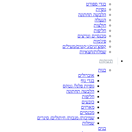
בגדי ספורט
גופיות
הלבשה תחתונה
הנעלה
חולצות
חליפות
מכנסיים וטייצים
פיג'מות
קפוצ'ונים/ג׳קטים/מעילים
שמלות/חצאיות
תינוקות
בנות
אוברולים
בגדי גוף
גופיות פלנל/ גטקס
הלבשה תחתונה
חליפות
כובעים
מארזים
מכנסיים
שמיכות/ מגבות/ חיתולים/ סינרים
שמלות
בנים