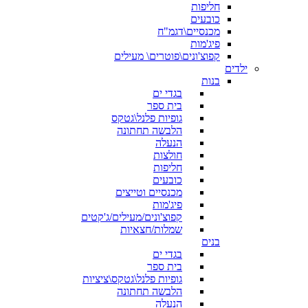
חליפות
כובעים
מכנסיים\דגמ"ח
פיג'מות
קפוצ'ונים\פוטרים\ מעילים
ילדים
בנות
בגדי ים
בית ספר
גופיות פלנל\גטקס
הלבשה תחתונה
הנעלה
חולצות
חליפות
כובעים
מכנסיים וטייצים
פיג'מות
קפוצ'ונים/מעילים/ג'קטים
שמלות/חצאיות
בנים
בגדי ים
בית ספר
גופיות פלנל\גטקס\ציציות
הלבשה תחתונה
הנעלה