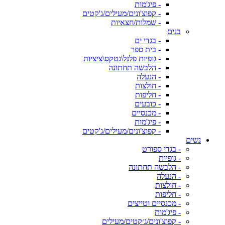
- פיג'מות
- קפוצ'ונים/מעילים/ג'קטים
- שמלות/חצאיות
בנים
- בגדי ים
- בית ספר
- גופיות פלנל\גטקס\ציציות
- הלבשה תחתונה
- הנעלה
- חולצות
- חליפות
- כובעים
- מכנסיים
- פיג'מות
- קפוצ'ונים/מעילים/ג'קטים
נשים
- בגדי ספורט
- גופיות
- הלבשה תחתונה
- הנעלה
- חולצות
- חליפות
- מכנסיים וטייצים
- פיג'מות
- קפוצ'ונים/ג׳קטים/מעילים