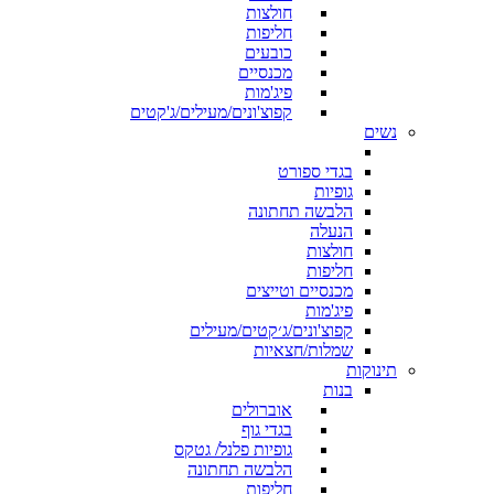
חולצות
חליפות
כובעים
מכנסיים
פיג'מות
קפוצ'ונים/מעילים/ג'קטים
נשים
בגדי ספורט
גופיות
הלבשה תחתונה
הנעלה
חולצות
חליפות
מכנסיים וטייצים
פיג'מות
קפוצ'ונים/ג׳קטים/מעילים
שמלות/חצאיות
תינוקות
בנות
אוברולים
בגדי גוף
גופיות פלנל/ גטקס
הלבשה תחתונה
חליפות