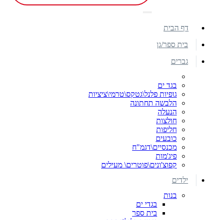
דף הבית
בית ספר/גן
גברים
בגד ים
גופיות פלנל\גטקס\טרמי\ציציות
הלבשה תחתונה
הנעלה
חולצות
חליפות
כובעים
מכנסיים\דגמ"ח
פיג'מות
קפוצ'ונים\פוטרים\ מעילים
ילדים
בנות
בגדי ים
בית ספר