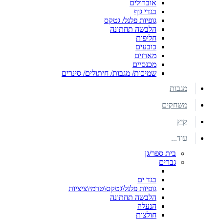
אוברולים
בגדי גוף
גופיות פלנל/ גטקס
הלבשה תחתונה
חליפות
כובעים
מארזים
מכנסיים
שמיכות/ מגבות/ חיתולים/ סינרים
מגבות
משחקים
קיץ
עוד...
בית ספר/גן
גברים
בגד ים
גופיות פלנל\גטקס\טרמי\ציציות
הלבשה תחתונה
הנעלה
חולצות