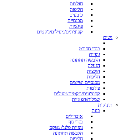
חולצות
חליפות
כובעים
מכנסיים
פיג'מות
קפוצ'ונים/מעילים/ג'קטים
נשים
בגדי ספורט
גופיות
הלבשה תחתונה
הנעלה
חולצות
חליפות
מכנסיים וטייצים
פיג'מות
קפוצ'ונים/ג׳קטים/מעילים
שמלות/חצאיות
תינוקות
בנות
אוברולים
בגדי גוף
גופיות פלנל/ גטקס
הלבשה תחתונה
חליפות