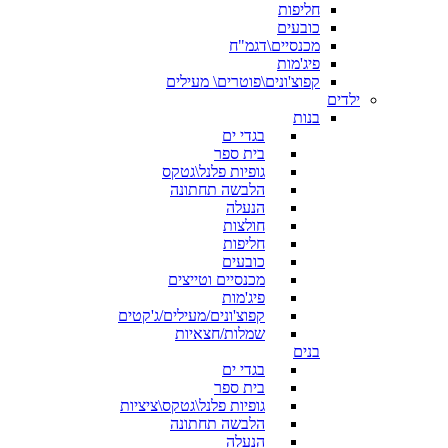
חליפות
כובעים
מכנסיים\דגמ"ח
פיג'מות
קפוצ'ונים\פוטרים\ מעילים
ילדים
בנות
בגדי ים
בית ספר
גופיות פלנל\גטקס
הלבשה תחתונה
הנעלה
חולצות
חליפות
כובעים
מכנסיים וטייצים
פיג'מות
קפוצ'ונים/מעילים/ג'קטים
שמלות/חצאיות
בנים
בגדי ים
בית ספר
גופיות פלנל\גטקס\ציציות
הלבשה תחתונה
הנעלה