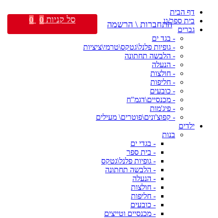
דף הבית
סל קניות
0
0
בית ספר/גן
התחברות \ הרשמה
גברים
- בגד ים
- גופיות פלנל\גטקס\טרמי\ציציות
- הלבשה תחתונה
- הנעלה
- חולצות
- חליפות
- כובעים
- מכנסיים\דגמ"ח
- פיג'מות
- קפוצ'ונים\פוטרים\ מעילים
ילדים
בנות
- בגדי ים
- בית ספר
- גופיות פלנל\גטקס
- הלבשה תחתונה
- הנעלה
- חולצות
- חליפות
- כובעים
- מכנסיים וטייצים