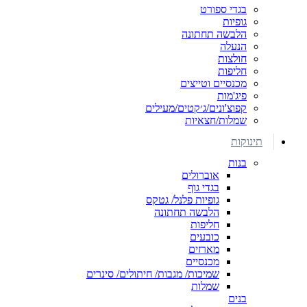
בגדי ספורט
גופיות
הלבשה תחתונה
הנעלה
חולצות
חליפות
מכנסיים וטייצים
פיג'מות
קפוצ'ונים/ג׳קטים/מעילים
שמלות/חצאיות
תינוקות
בנות
אוברולים
בגדי גוף
גופיות פלנל/ גטקס
הלבשה תחתונה
חליפות
כובעים
מארזים
מכנסיים
שמיכות/ מגבות/ חיתולים/ סינרים
שמלות
בנים