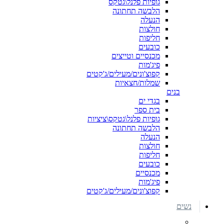
גופיות פלנל\גטקס
הלבשה תחתונה
הנעלה
חולצות
חליפות
כובעים
מכנסיים וטייצים
פיג'מות
קפוצ'ונים/מעילים/ג'קטים
שמלות/חצאיות
בנים
בגדי ים
בית ספר
גופיות פלנל\גטקס\ציציות
הלבשה תחתונה
הנעלה
חולצות
חליפות
כובעים
מכנסיים
פיג'מות
קפוצ'ונים/מעילים/ג'קטים
נשים