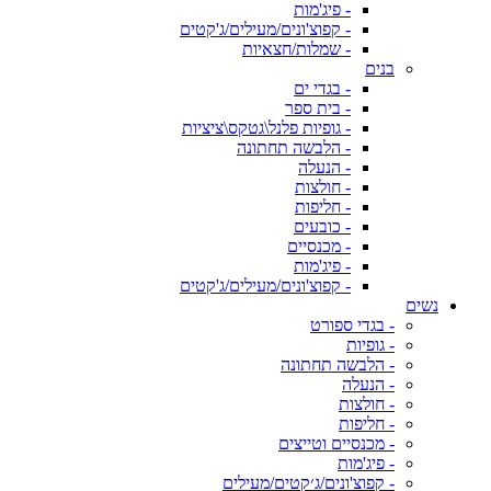
- פיג'מות
- קפוצ'ונים/מעילים/ג'קטים
- שמלות/חצאיות
בנים
- בגדי ים
- בית ספר
- גופיות פלנל\גטקס\ציציות
- הלבשה תחתונה
- הנעלה
- חולצות
- חליפות
- כובעים
- מכנסיים
- פיג'מות
- קפוצ'ונים/מעילים/ג'קטים
נשים
- בגדי ספורט
- גופיות
- הלבשה תחתונה
- הנעלה
- חולצות
- חליפות
- מכנסיים וטייצים
- פיג'מות
- קפוצ'ונים/ג׳קטים/מעילים