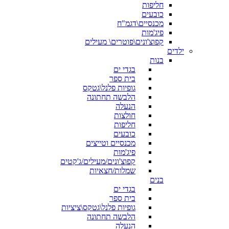
חליפות
כובעים
מכנסיים\דגמ"ח
פיג'מות
קפוצ'ונים\פוטרים\ מעילים
ילדים
בנות
בגדי ים
בית ספר
גופיות פלנל\גטקס
הלבשה תחתונה
הנעלה
חולצות
חליפות
כובעים
מכנסיים וטייצים
פיג'מות
קפוצ'ונים/מעילים/ג'קטים
שמלות/חצאיות
בנים
בגדי ים
בית ספר
גופיות פלנל\גטקס\ציציות
הלבשה תחתונה
הנעלה