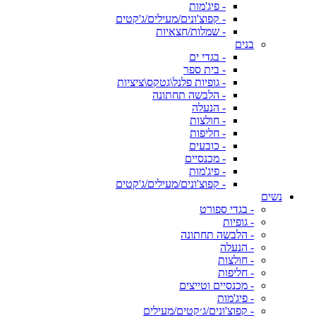
- פיג'מות
- קפוצ'ונים/מעילים/ג'קטים
- שמלות/חצאיות
בנים
- בגדי ים
- בית ספר
- גופיות פלנל\גטקס\ציציות
- הלבשה תחתונה
- הנעלה
- חולצות
- חליפות
- כובעים
- מכנסיים
- פיג'מות
- קפוצ'ונים/מעילים/ג'קטים
נשים
- בגדי ספורט
- גופיות
- הלבשה תחתונה
- הנעלה
- חולצות
- חליפות
- מכנסיים וטייצים
- פיג'מות
- קפוצ'ונים/ג׳קטים/מעילים