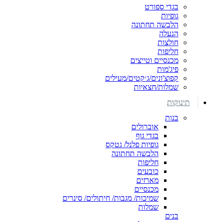
בגדי ספורט
גופיות
הלבשה תחתונה
הנעלה
חולצות
חליפות
מכנסיים וטייצים
פיג'מות
קפוצ'ונים/ג׳קטים/מעילים
שמלות/חצאיות
תינוקות
בנות
אוברולים
בגדי גוף
גופיות פלנל/ גטקס
הלבשה תחתונה
חליפות
כובעים
מארזים
מכנסיים
שמיכות/ מגבות/ חיתולים/ סינרים
שמלות
בנים