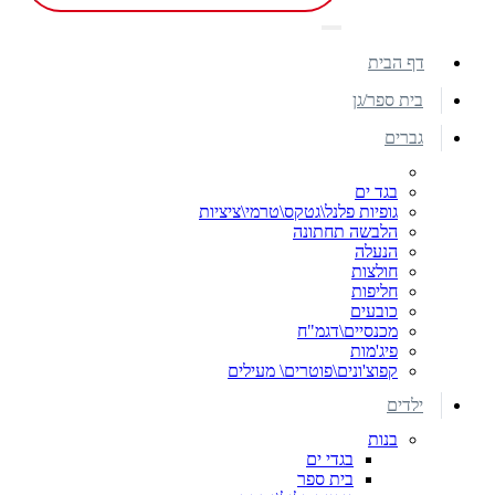
דף הבית
בית ספר/גן
גברים
בגד ים
גופיות פלנל\גטקס\טרמי\ציציות
הלבשה תחתונה
הנעלה
חולצות
חליפות
כובעים
מכנסיים\דגמ"ח
פיג'מות
קפוצ'ונים\פוטרים\ מעילים
ילדים
בנות
בגדי ים
בית ספר