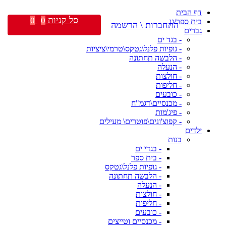
דף הבית
סל קניות
0
0
בית ספר/גן
התחברות \ הרשמה
גברים
- בגד ים
- גופיות פלנל\גטקס\טרמי\ציציות
- הלבשה תחתונה
- הנעלה
- חולצות
- חליפות
- כובעים
- מכנסיים\דגמ"ח
- פיג'מות
- קפוצ'ונים\פוטרים\ מעילים
ילדים
בנות
- בגדי ים
- בית ספר
- גופיות פלנל\גטקס
- הלבשה תחתונה
- הנעלה
- חולצות
- חליפות
- כובעים
- מכנסיים וטייצים