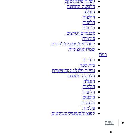
גופיות פלנל\גטקס
הלבשה תחתונה
הנעלה
חולצות
חליפות
כובעים
מכנסיים וטייצים
פיג'מות
קפוצ'ונים/מעילים/ג'קטים
שמלות/חצאיות
בנים
בגדי ים
בית ספר
גופיות פלנל\גטקס\ציציות
הלבשה תחתונה
הנעלה
חולצות
חליפות
כובעים
מכנסיים
פיג'מות
קפוצ'ונים/מעילים/ג'קטים
נשים