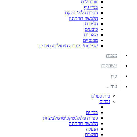
אוברולים
בגדי גוף
גופיות פלנל/ גטקס
הלבשה תחתונה
חליפות
כובעים
מארזים
מכנסיים
שמיכות/ מגבות/ חיתולים/ סינרים
מגבות
משחקים
קיץ
עוד...
בית ספר/גן
גברים
בגד ים
גופיות פלנל\גטקס\טרמי\ציציות
הלבשה תחתונה
הנעלה
חולצות