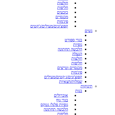
חולצות
חליפות
כובעים
מכנסיים
פיג'מות
קפוצ'ונים/מעילים/ג'קטים
נשים
בגדי ספורט
גופיות
הלבשה תחתונה
הנעלה
חולצות
חליפות
מכנסיים וטייצים
פיג'מות
קפוצ'ונים/ג׳קטים/מעילים
שמלות/חצאיות
תינוקות
בנות
אוברולים
בגדי גוף
גופיות פלנל/ גטקס
הלבשה תחתונה
חליפות