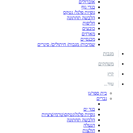
אוברולים
בגדי גוף
גופיות פלנל/ גטקס
הלבשה תחתונה
חליפות
כובעים
מארזים
מכנסיים
שמיכות/ מגבות/ חיתולים/ סינרים
מגבות
משחקים
קיץ
עוד...
בית ספר/גן
גברים
בגד ים
גופיות פלנל\גטקס\טרמי\ציציות
הלבשה תחתונה
הנעלה
חולצות