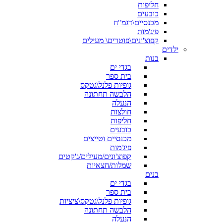
חליפות
כובעים
מכנסיים\דגמ"ח
פיג'מות
קפוצ'ונים\פוטרים\ מעילים
ילדים
בנות
בגדי ים
בית ספר
גופיות פלנל\גטקס
הלבשה תחתונה
הנעלה
חולצות
חליפות
כובעים
מכנסיים וטייצים
פיג'מות
קפוצ'ונים/מעילים/ג'קטים
שמלות/חצאיות
בנים
בגדי ים
בית ספר
גופיות פלנל\גטקס\ציציות
הלבשה תחתונה
הנעלה