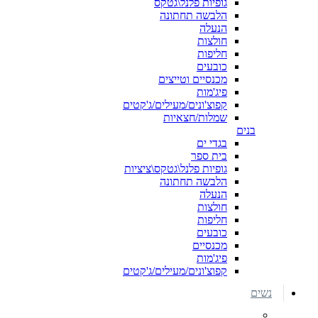
גופיות פלנל\גטקס
הלבשה תחתונה
הנעלה
חולצות
חליפות
כובעים
מכנסיים וטייצים
פיג'מות
קפוצ'ונים/מעילים/ג'קטים
שמלות/חצאיות
בנים
בגדי ים
בית ספר
גופיות פלנל\גטקס\ציציות
הלבשה תחתונה
הנעלה
חולצות
חליפות
כובעים
מכנסיים
פיג'מות
קפוצ'ונים/מעילים/ג'קטים
נשים