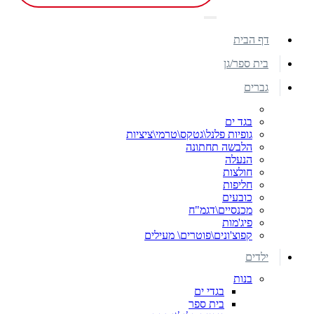
דף הבית
בית ספר/גן
גברים
בגד ים
גופיות פלנל\גטקס\טרמי\ציציות
הלבשה תחתונה
הנעלה
חולצות
חליפות
כובעים
מכנסיים\דגמ"ח
פיג'מות
קפוצ'ונים\פוטרים\ מעילים
ילדים
בנות
בגדי ים
בית ספר