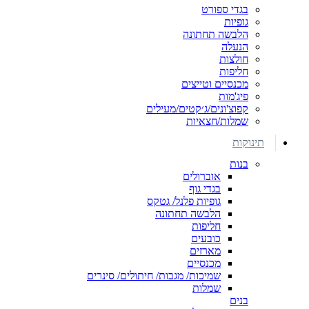
בגדי ספורט
גופיות
הלבשה תחתונה
הנעלה
חולצות
חליפות
מכנסיים וטייצים
פיג'מות
קפוצ'ונים/ג׳קטים/מעילים
שמלות/חצאיות
תינוקות
בנות
אוברולים
בגדי גוף
גופיות פלנל/ גטקס
הלבשה תחתונה
חליפות
כובעים
מארזים
מכנסיים
שמיכות/ מגבות/ חיתולים/ סינרים
שמלות
בנים