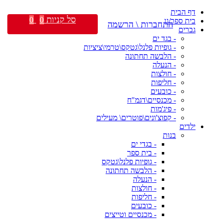
דף הבית
סל קניות
0
0
בית ספר/גן
התחברות \ הרשמה
גברים
- בגד ים
- גופיות פלנל\גטקס\טרמי\ציציות
- הלבשה תחתונה
- הנעלה
- חולצות
- חליפות
- כובעים
- מכנסיים\דגמ"ח
- פיג'מות
- קפוצ'ונים\פוטרים\ מעילים
ילדים
בנות
- בגדי ים
- בית ספר
- גופיות פלנל\גטקס
- הלבשה תחתונה
- הנעלה
- חולצות
- חליפות
- כובעים
- מכנסיים וטייצים