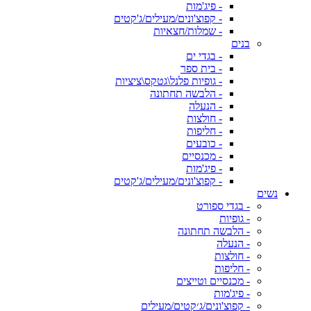
- פיג'מות
- קפוצ'ונים/מעילים/ג'קטים
- שמלות/חצאיות
בנים
- בגדי ים
- בית ספר
- גופיות פלנל\גטקס\ציציות
- הלבשה תחתונה
- הנעלה
- חולצות
- חליפות
- כובעים
- מכנסיים
- פיג'מות
- קפוצ'ונים/מעילים/ג'קטים
נשים
- בגדי ספורט
- גופיות
- הלבשה תחתונה
- הנעלה
- חולצות
- חליפות
- מכנסיים וטייצים
- פיג'מות
- קפוצ'ונים/ג׳קטים/מעילים