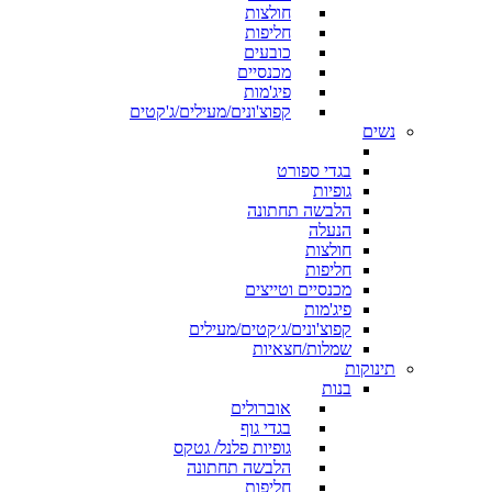
חולצות
חליפות
כובעים
מכנסיים
פיג'מות
קפוצ'ונים/מעילים/ג'קטים
נשים
בגדי ספורט
גופיות
הלבשה תחתונה
הנעלה
חולצות
חליפות
מכנסיים וטייצים
פיג'מות
קפוצ'ונים/ג׳קטים/מעילים
שמלות/חצאיות
תינוקות
בנות
אוברולים
בגדי גוף
גופיות פלנל/ גטקס
הלבשה תחתונה
חליפות