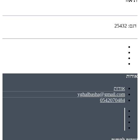
דגם:
25432
אודות
אודות
yghalbasha@gmail.com
0542070484
שירות לקוחות