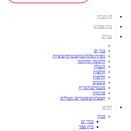
דף הבית
בית ספר/גן
גברים
בגד ים
גופיות פלנל\גטקס\טרמי\ציציות
הלבשה תחתונה
הנעלה
חולצות
חליפות
כובעים
מכנסיים\דגמ"ח
פיג'מות
קפוצ'ונים\פוטרים\ מעילים
ילדים
בנות
בגדי ים
בית ספר