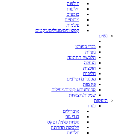
חולצות
חליפות
כובעים
מכנסיים
פיג'מות
קפוצ'ונים/מעילים/ג'קטים
נשים
בגדי ספורט
גופיות
הלבשה תחתונה
הנעלה
חולצות
חליפות
מכנסיים וטייצים
פיג'מות
קפוצ'ונים/ג׳קטים/מעילים
שמלות/חצאיות
תינוקות
בנות
אוברולים
בגדי גוף
גופיות פלנל/ גטקס
הלבשה תחתונה
חליפות