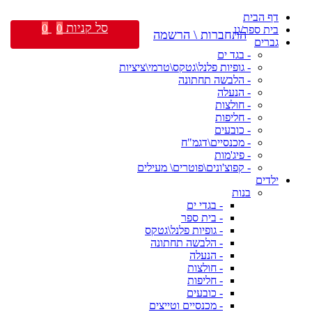
דף הבית
סל קניות
0
0
בית ספר/גן
התחברות \ הרשמה
גברים
- בגד ים
- גופיות פלנל\גטקס\טרמי\ציציות
- הלבשה תחתונה
- הנעלה
- חולצות
- חליפות
- כובעים
- מכנסיים\דגמ"ח
- פיג'מות
- קפוצ'ונים\פוטרים\ מעילים
ילדים
בנות
- בגדי ים
- בית ספר
- גופיות פלנל\גטקס
- הלבשה תחתונה
- הנעלה
- חולצות
- חליפות
- כובעים
- מכנסיים וטייצים