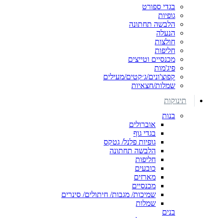
בגדי ספורט
גופיות
הלבשה תחתונה
הנעלה
חולצות
חליפות
מכנסיים וטייצים
פיג'מות
קפוצ'ונים/ג׳קטים/מעילים
שמלות/חצאיות
תינוקות
בנות
אוברולים
בגדי גוף
גופיות פלנל/ גטקס
הלבשה תחתונה
חליפות
כובעים
מארזים
מכנסיים
שמיכות/ מגבות/ חיתולים/ סינרים
שמלות
בנים