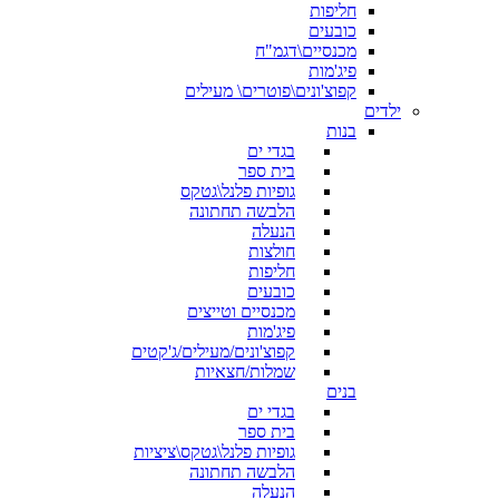
חליפות
כובעים
מכנסיים\דגמ"ח
פיג'מות
קפוצ'ונים\פוטרים\ מעילים
ילדים
בנות
בגדי ים
בית ספר
גופיות פלנל\גטקס
הלבשה תחתונה
הנעלה
חולצות
חליפות
כובעים
מכנסיים וטייצים
פיג'מות
קפוצ'ונים/מעילים/ג'קטים
שמלות/חצאיות
בנים
בגדי ים
בית ספר
גופיות פלנל\גטקס\ציציות
הלבשה תחתונה
הנעלה