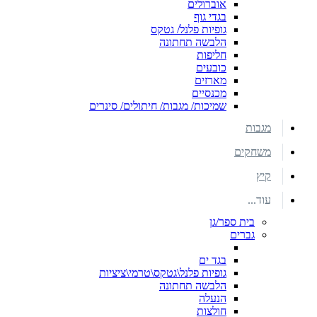
אוברולים
בגדי גוף
גופיות פלנל/ גטקס
הלבשה תחתונה
חליפות
כובעים
מארזים
מכנסיים
שמיכות/ מגבות/ חיתולים/ סינרים
מגבות
משחקים
קיץ
עוד...
בית ספר/גן
גברים
בגד ים
גופיות פלנל\גטקס\טרמי\ציציות
הלבשה תחתונה
הנעלה
חולצות