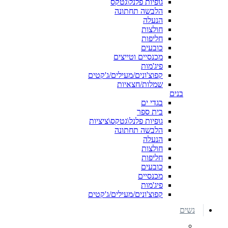
גופיות פלנל\גטקס
הלבשה תחתונה
הנעלה
חולצות
חליפות
כובעים
מכנסיים וטייצים
פיג'מות
קפוצ'ונים/מעילים/ג'קטים
שמלות/חצאיות
בנים
בגדי ים
בית ספר
גופיות פלנל\גטקס\ציציות
הלבשה תחתונה
הנעלה
חולצות
חליפות
כובעים
מכנסיים
פיג'מות
קפוצ'ונים/מעילים/ג'קטים
נשים