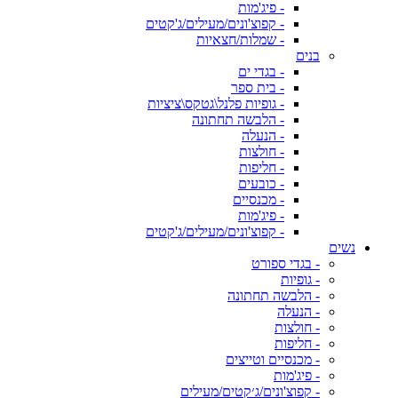
- פיג'מות
- קפוצ'ונים/מעילים/ג'קטים
- שמלות/חצאיות
בנים
- בגדי ים
- בית ספר
- גופיות פלנל\גטקס\ציציות
- הלבשה תחתונה
- הנעלה
- חולצות
- חליפות
- כובעים
- מכנסיים
- פיג'מות
- קפוצ'ונים/מעילים/ג'קטים
נשים
- בגדי ספורט
- גופיות
- הלבשה תחתונה
- הנעלה
- חולצות
- חליפות
- מכנסיים וטייצים
- פיג'מות
- קפוצ'ונים/ג׳קטים/מעילים