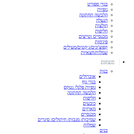
בגדי ספורט
גופיות
הלבשה תחתונה
הנעלה
חולצות
חליפות
מכנסיים וטייצים
פיג'מות
קפוצ'ונים/ג׳קטים/מעילים
שמלות/חצאיות
תינוקות
בנות
אוברולים
בגדי גוף
גופיות פלנל/ גטקס
הלבשה תחתונה
חליפות
כובעים
מארזים
מכנסיים
שמיכות/ מגבות/ חיתולים/ סינרים
שמלות
בנים