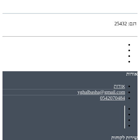
דגם:
25432
אודות
אודות
yghalbasha@gmail.com
0542070484
שירות לקוחות