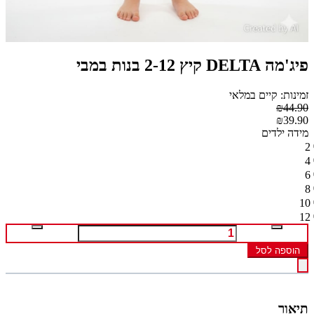
פיג'מה DELTA קיץ 2-12 בנות במבי
זמינות: קיים במלאי
₪44.90
₪39.90
מידה ילדים
2
4
6
8
10
12
הוספה לסל
תיאור