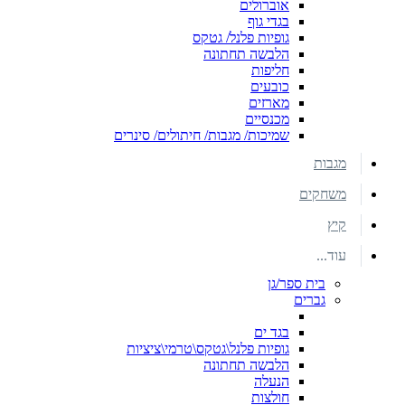
אוברולים
בגדי גוף
גופיות פלנל/ גטקס
הלבשה תחתונה
חליפות
כובעים
מארזים
מכנסיים
שמיכות/ מגבות/ חיתולים/ סינרים
מגבות
משחקים
קיץ
עוד...
בית ספר/גן
גברים
בגד ים
גופיות פלנל\גטקס\טרמי\ציציות
הלבשה תחתונה
הנעלה
חולצות