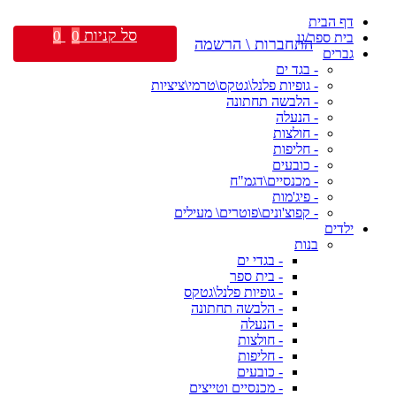
דף הבית
סל קניות
0
0
בית ספר/גן
התחברות \ הרשמה
גברים
- בגד ים
- גופיות פלנל\גטקס\טרמי\ציציות
- הלבשה תחתונה
- הנעלה
- חולצות
- חליפות
- כובעים
- מכנסיים\דגמ"ח
- פיג'מות
- קפוצ'ונים\פוטרים\ מעילים
ילדים
בנות
- בגדי ים
- בית ספר
- גופיות פלנל\גטקס
- הלבשה תחתונה
- הנעלה
- חולצות
- חליפות
- כובעים
- מכנסיים וטייצים