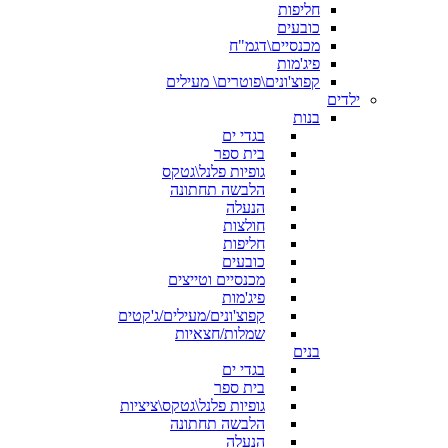
חליפות
כובעים
מכנסיים\דגמ"ח
פיג'מות
קפוצ'ונים\פוטרים\ מעילים
ילדים
בנות
בגדי ים
בית ספר
גופיות פלנל\גטקס
הלבשה תחתונה
הנעלה
חולצות
חליפות
כובעים
מכנסיים וטייצים
פיג'מות
קפוצ'ונים/מעילים/ג'קטים
שמלות/חצאיות
בנים
בגדי ים
בית ספר
גופיות פלנל\גטקס\ציציות
הלבשה תחתונה
הנעלה