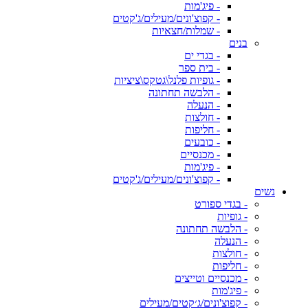
- פיג'מות
- קפוצ'ונים/מעילים/ג'קטים
- שמלות/חצאיות
בנים
- בגדי ים
- בית ספר
- גופיות פלנל\גטקס\ציציות
- הלבשה תחתונה
- הנעלה
- חולצות
- חליפות
- כובעים
- מכנסיים
- פיג'מות
- קפוצ'ונים/מעילים/ג'קטים
נשים
- בגדי ספורט
- גופיות
- הלבשה תחתונה
- הנעלה
- חולצות
- חליפות
- מכנסיים וטייצים
- פיג'מות
- קפוצ'ונים/ג׳קטים/מעילים