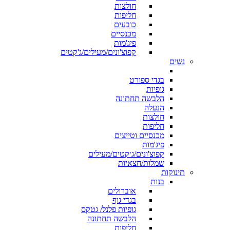
חולצות
חליפות
כובעים
מכנסיים
פיג'מות
קפוצ'ונים/מעילים/ג'קטים
נשים
בגדי ספורט
גופיות
הלבשה תחתונה
הנעלה
חולצות
חליפות
מכנסיים וטייצים
פיג'מות
קפוצ'ונים/ג׳קטים/מעילים
שמלות/חצאיות
תינוקות
בנות
אוברולים
בגדי גוף
גופיות פלנל/ גטקס
הלבשה תחתונה
חליפות