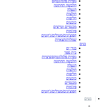
גופיות פלנל\גטקס
הלבשה תחתונה
הנעלה
חולצות
חליפות
כובעים
מכנסיים וטייצים
פיג'מות
קפוצ'ונים/מעילים/ג'קטים
שמלות/חצאיות
בנים
בגדי ים
בית ספר
גופיות פלנל\גטקס\ציציות
הלבשה תחתונה
הנעלה
חולצות
חליפות
כובעים
מכנסיים
פיג'מות
קפוצ'ונים/מעילים/ג'קטים
נשים