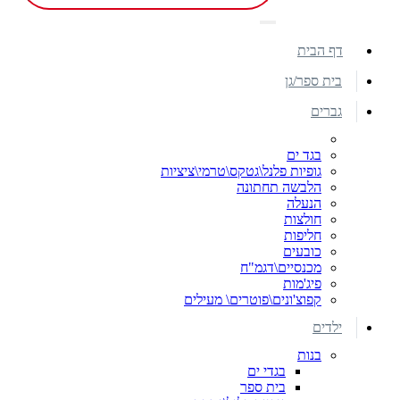
דף הבית
בית ספר/גן
גברים
בגד ים
גופיות פלנל\גטקס\טרמי\ציציות
הלבשה תחתונה
הנעלה
חולצות
חליפות
כובעים
מכנסיים\דגמ"ח
פיג'מות
קפוצ'ונים\פוטרים\ מעילים
ילדים
בנות
בגדי ים
בית ספר