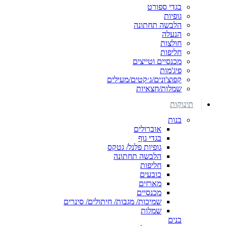
בגדי ספורט
גופיות
הלבשה תחתונה
הנעלה
חולצות
חליפות
מכנסיים וטייצים
פיג'מות
קפוצ'ונים/ג׳קטים/מעילים
שמלות/חצאיות
תינוקות
בנות
אוברולים
בגדי גוף
גופיות פלנל/ גטקס
הלבשה תחתונה
חליפות
כובעים
מארזים
מכנסיים
שמיכות/ מגבות/ חיתולים/ סינרים
שמלות
בנים