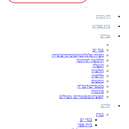
דף הבית
בית ספר/גן
גברים
בגד ים
גופיות פלנל\גטקס\טרמי\ציציות
הלבשה תחתונה
הנעלה
חולצות
חליפות
כובעים
מכנסיים\דגמ"ח
פיג'מות
קפוצ'ונים\פוטרים\ מעילים
ילדים
בנות
בגדי ים
בית ספר