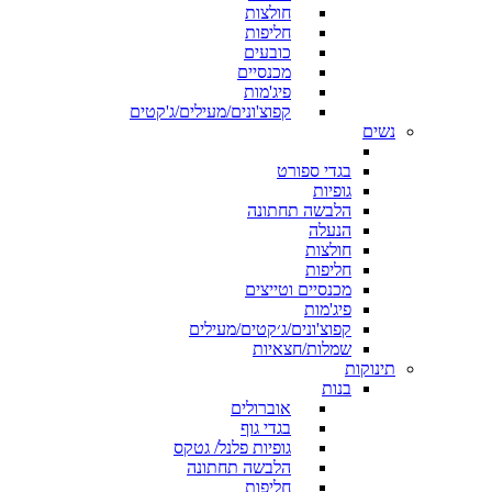
חולצות
חליפות
כובעים
מכנסיים
פיג'מות
קפוצ'ונים/מעילים/ג'קטים
נשים
בגדי ספורט
גופיות
הלבשה תחתונה
הנעלה
חולצות
חליפות
מכנסיים וטייצים
פיג'מות
קפוצ'ונים/ג׳קטים/מעילים
שמלות/חצאיות
תינוקות
בנות
אוברולים
בגדי גוף
גופיות פלנל/ גטקס
הלבשה תחתונה
חליפות