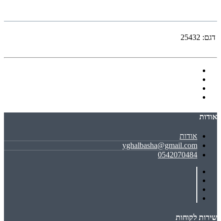
דגם:
25432
אודות
אודות
yghalbasha@gmail.com
0542070484
שירות לקוחות