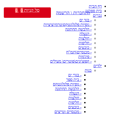
דף הבית
סל קניות
0
0
בית ספר/גן
התחברות \ הרשמה
גברים
- בגד ים
- גופיות פלנל\גטקס\טרמי\ציציות
- הלבשה תחתונה
- הנעלה
- חולצות
- חליפות
- כובעים
- מכנסיים\דגמ"ח
- פיג'מות
- קפוצ'ונים\פוטרים\ מעילים
ילדים
בנות
- בגדי ים
- בית ספר
- גופיות פלנל\גטקס
- הלבשה תחתונה
- הנעלה
- חולצות
- חליפות
- כובעים
- מכנסיים וטייצים