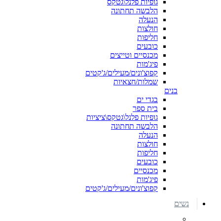
גופיות פלנל\גטקס
הלבשה תחתונה
הנעלה
חולצות
חליפות
כובעים
מכנסיים וטייצים
פיג'מות
קפוצ'ונים/מעילים/ג'קטים
שמלות/חצאיות
בנים
בגדי ים
בית ספר
גופיות פלנל\גטקס\ציציות
הלבשה תחתונה
הנעלה
חולצות
חליפות
כובעים
מכנסיים
פיג'מות
קפוצ'ונים/מעילים/ג'קטים
נשים