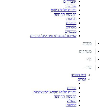
אוברולים
בגדי גוף
גופיות פלנל/ גטקס
הלבשה תחתונה
חליפות
כובעים
מארזים
מכנסיים
שמיכות/ מגבות/ חיתולים/ סינרים
מגבות
משחקים
קיץ
עוד...
בית ספר/גן
גברים
בגד ים
גופיות פלנל\גטקס\טרמי\ציציות
הלבשה תחתונה
הנעלה
חולצות