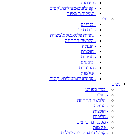
- פיג'מות
- קפוצ'ונים/מעילים/ג'קטים
- שמלות/חצאיות
בנים
- בגדי ים
- בית ספר
- גופיות פלנל\גטקס\ציציות
- הלבשה תחתונה
- הנעלה
- חולצות
- חליפות
- כובעים
- מכנסיים
- פיג'מות
- קפוצ'ונים/מעילים/ג'קטים
נשים
- בגדי ספורט
- גופיות
- הלבשה תחתונה
- הנעלה
- חולצות
- חליפות
- מכנסיים וטייצים
- פיג'מות
- קפוצ'ונים/ג׳קטים/מעילים