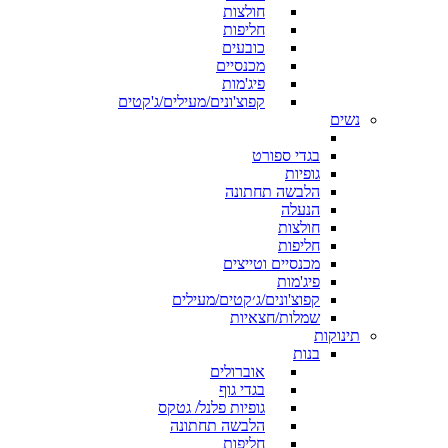
חולצות
חליפות
כובעים
מכנסיים
פיג'מות
קפוצ'ונים/מעילים/ג'קטים
נשים
בגדי ספורט
גופיות
הלבשה תחתונה
הנעלה
חולצות
חליפות
מכנסיים וטייצים
פיג'מות
קפוצ'ונים/ג׳קטים/מעילים
שמלות/חצאיות
תינוקות
בנות
אוברולים
בגדי גוף
גופיות פלנל/ גטקס
הלבשה תחתונה
חליפות