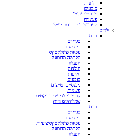
חליפות
כובעים
מכנסיים\דגמ"ח
פיג'מות
קפוצ'ונים\פוטרים\ מעילים
ילדים
בנות
בגדי ים
בית ספר
גופיות פלנל\גטקס
הלבשה תחתונה
הנעלה
חולצות
חליפות
כובעים
מכנסיים וטייצים
פיג'מות
קפוצ'ונים/מעילים/ג'קטים
שמלות/חצאיות
בנים
בגדי ים
בית ספר
גופיות פלנל\גטקס\ציציות
הלבשה תחתונה
הנעלה