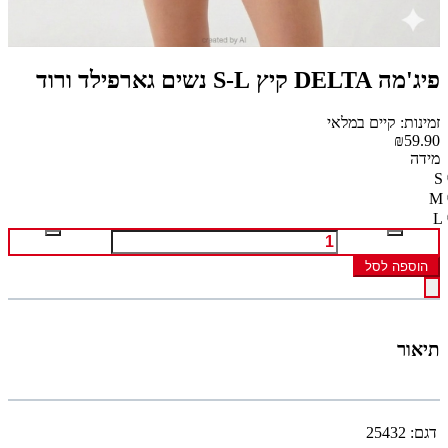
פיג'מה DELTA קיץ S-L נשים גארפילד ורוד
זמינות: קיים במלאי
₪59.90
מידה
S
M
L
הוספה לסל
תיאור
דגם:
25432