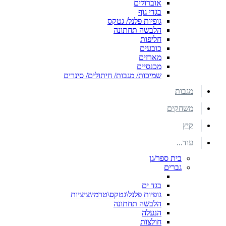
אוברולים
בגדי גוף
גופיות פלנל/ גטקס
הלבשה תחתונה
חליפות
כובעים
מארזים
מכנסיים
שמיכות/ מגבות/ חיתולים/ סינרים
מגבות
משחקים
קיץ
עוד...
בית ספר/גן
גברים
בגד ים
גופיות פלנל\גטקס\טרמי\ציציות
הלבשה תחתונה
הנעלה
חולצות