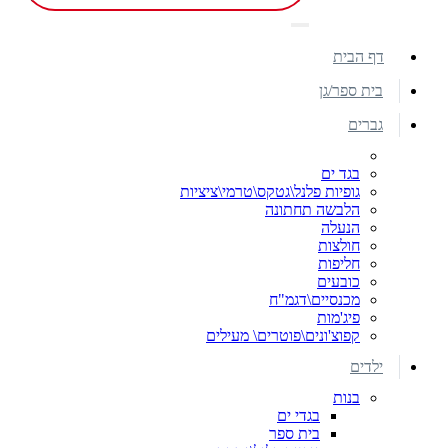
דף הבית
בית ספר/גן
גברים
בגד ים
גופיות פלנל\גטקס\טרמי\ציציות
הלבשה תחתונה
הנעלה
חולצות
חליפות
כובעים
מכנסיים\דגמ"ח
פיג'מות
קפוצ'ונים\פוטרים\ מעילים
ילדים
בנות
בגדי ים
בית ספר