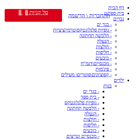
דף הבית
סל קניות
0
0
בית ספר/גן
התחברות \ הרשמה
גברים
- בגד ים
- גופיות פלנל\גטקס\טרמי\ציציות
- הלבשה תחתונה
- הנעלה
- חולצות
- חליפות
- כובעים
- מכנסיים\דגמ"ח
- פיג'מות
- קפוצ'ונים\פוטרים\ מעילים
ילדים
בנות
- בגדי ים
- בית ספר
- גופיות פלנל\גטקס
- הלבשה תחתונה
- הנעלה
- חולצות
- חליפות
- כובעים
- מכנסיים וטייצים