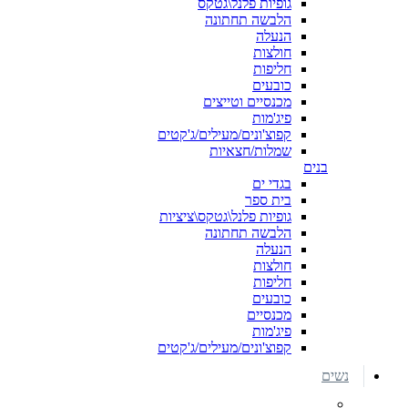
גופיות פלנל\גטקס
הלבשה תחתונה
הנעלה
חולצות
חליפות
כובעים
מכנסיים וטייצים
פיג'מות
קפוצ'ונים/מעילים/ג'קטים
שמלות/חצאיות
בנים
בגדי ים
בית ספר
גופיות פלנל\גטקס\ציציות
הלבשה תחתונה
הנעלה
חולצות
חליפות
כובעים
מכנסיים
פיג'מות
קפוצ'ונים/מעילים/ג'קטים
נשים