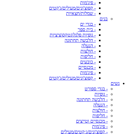
- פיג'מות
- קפוצ'ונים/מעילים/ג'קטים
- שמלות/חצאיות
בנים
- בגדי ים
- בית ספר
- גופיות פלנל\גטקס\ציציות
- הלבשה תחתונה
- הנעלה
- חולצות
- חליפות
- כובעים
- מכנסיים
- פיג'מות
- קפוצ'ונים/מעילים/ג'קטים
נשים
- בגדי ספורט
- גופיות
- הלבשה תחתונה
- הנעלה
- חולצות
- חליפות
- מכנסיים וטייצים
- פיג'מות
- קפוצ'ונים/ג׳קטים/מעילים