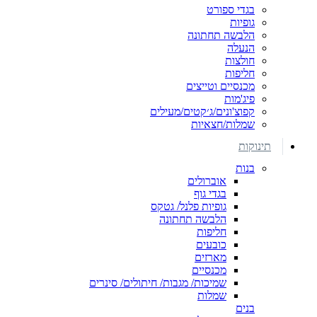
בגדי ספורט
גופיות
הלבשה תחתונה
הנעלה
חולצות
חליפות
מכנסיים וטייצים
פיג'מות
קפוצ'ונים/ג׳קטים/מעילים
שמלות/חצאיות
תינוקות
בנות
אוברולים
בגדי גוף
גופיות פלנל/ גטקס
הלבשה תחתונה
חליפות
כובעים
מארזים
מכנסיים
שמיכות/ מגבות/ חיתולים/ סינרים
שמלות
בנים