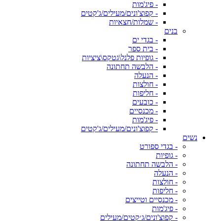
- פיג'מות
- קפוצ'ונים/מעילים/ג'קטים
- שמלות/חצאיות
בנים
- בגדי ים
- בית ספר
- גופיות פלנל\גטקס\ציציות
- הלבשה תחתונה
- הנעלה
- חולצות
- חליפות
- כובעים
- מכנסיים
- פיג'מות
- קפוצ'ונים/מעילים/ג'קטים
נשים
- בגדי ספורט
- גופיות
- הלבשה תחתונה
- הנעלה
- חולצות
- חליפות
- מכנסיים וטייצים
- פיג'מות
- קפוצ'ונים/ג׳קטים/מעילים