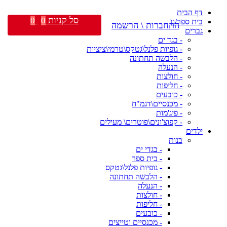
דף הבית
סל קניות
0
0
בית ספר/גן
התחברות \ הרשמה
גברים
- בגד ים
- גופיות פלנל\גטקס\טרמי\ציציות
- הלבשה תחתונה
- הנעלה
- חולצות
- חליפות
- כובעים
- מכנסיים\דגמ"ח
- פיג'מות
- קפוצ'ונים\פוטרים\ מעילים
ילדים
בנות
- בגדי ים
- בית ספר
- גופיות פלנל\גטקס
- הלבשה תחתונה
- הנעלה
- חולצות
- חליפות
- כובעים
- מכנסיים וטייצים