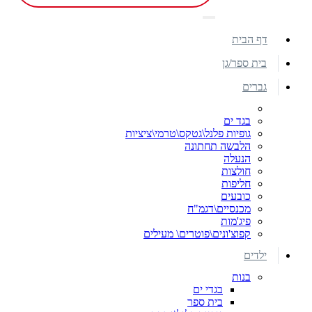
דף הבית
בית ספר/גן
גברים
בגד ים
גופיות פלנל\גטקס\טרמי\ציציות
הלבשה תחתונה
הנעלה
חולצות
חליפות
כובעים
מכנסיים\דגמ"ח
פיג'מות
קפוצ'ונים\פוטרים\ מעילים
ילדים
בנות
בגדי ים
בית ספר