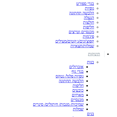
בגדי ספורט
גופיות
הלבשה תחתונה
הנעלה
חולצות
חליפות
מכנסיים וטייצים
פיג'מות
קפוצ'ונים/ג׳קטים/מעילים
שמלות/חצאיות
תינוקות
בנות
אוברולים
בגדי גוף
גופיות פלנל/ גטקס
הלבשה תחתונה
חליפות
כובעים
מארזים
מכנסיים
שמיכות/ מגבות/ חיתולים/ סינרים
שמלות
בנים