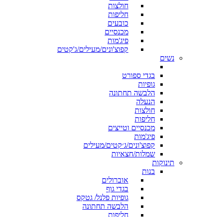
חולצות
חליפות
כובעים
מכנסיים
פיג'מות
קפוצ'ונים/מעילים/ג'קטים
נשים
בגדי ספורט
גופיות
הלבשה תחתונה
הנעלה
חולצות
חליפות
מכנסיים וטייצים
פיג'מות
קפוצ'ונים/ג׳קטים/מעילים
שמלות/חצאיות
תינוקות
בנות
אוברולים
בגדי גוף
גופיות פלנל/ גטקס
הלבשה תחתונה
חליפות