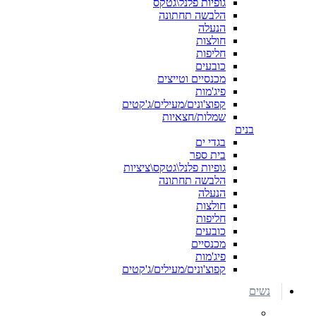
גופיות פלנל\גטקס
הלבשה תחתונה
הנעלה
חולצות
חליפות
כובעים
מכנסיים וטייצים
פיג'מות
קפוצ'ונים/מעילים/ג'קטים
שמלות/חצאיות
בנים
בגדי ים
בית ספר
גופיות פלנל\גטקס\ציציות
הלבשה תחתונה
הנעלה
חולצות
חליפות
כובעים
מכנסיים
פיג'מות
קפוצ'ונים/מעילים/ג'קטים
נשים