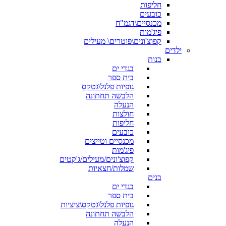
חליפות
כובעים
מכנסיים\דגמ"ח
פיג'מות
קפוצ'ונים\פוטרים\ מעילים
ילדים
בנות
בגדי ים
בית ספר
גופיות פלנל\גטקס
הלבשה תחתונה
הנעלה
חולצות
חליפות
כובעים
מכנסיים וטייצים
פיג'מות
קפוצ'ונים/מעילים/ג'קטים
שמלות/חצאיות
בנים
בגדי ים
בית ספר
גופיות פלנל\גטקס\ציציות
הלבשה תחתונה
הנעלה