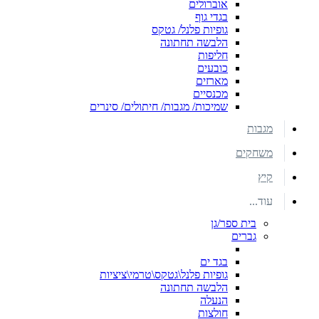
אוברולים
בגדי גוף
גופיות פלנל/ גטקס
הלבשה תחתונה
חליפות
כובעים
מארזים
מכנסיים
שמיכות/ מגבות/ חיתולים/ סינרים
מגבות
משחקים
קיץ
עוד...
בית ספר/גן
גברים
בגד ים
גופיות פלנל\גטקס\טרמי\ציציות
הלבשה תחתונה
הנעלה
חולצות