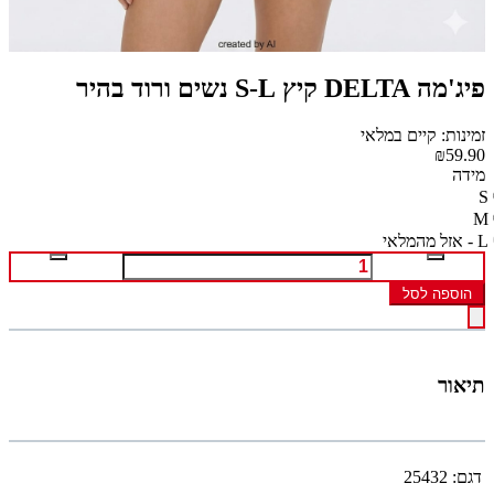
פיג'מה DELTA קיץ S-L נשים ורוד בהיר
זמינות: קיים במלאי
₪59.90
מידה
S
M
L - אזל מהמלאי
הוספה לסל
תיאור
דגם:
25432