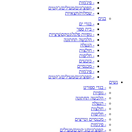
- פיג'מות
- קפוצ'ונים/מעילים/ג'קטים
- שמלות/חצאיות
בנים
- בגדי ים
- בית ספר
- גופיות פלנל\גטקס\ציציות
- הלבשה תחתונה
- הנעלה
- חולצות
- חליפות
- כובעים
- מכנסיים
- פיג'מות
- קפוצ'ונים/מעילים/ג'קטים
נשים
- בגדי ספורט
- גופיות
- הלבשה תחתונה
- הנעלה
- חולצות
- חליפות
- מכנסיים וטייצים
- פיג'מות
- קפוצ'ונים/ג׳קטים/מעילים