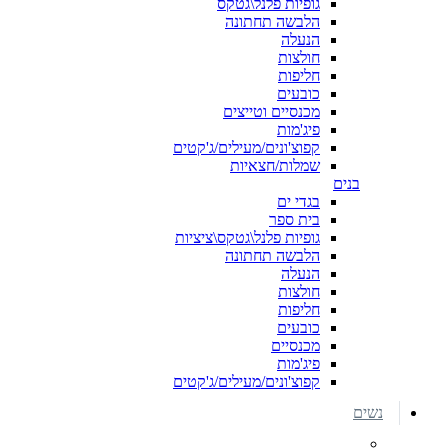
גופיות פלנל\גטקס
הלבשה תחתונה
הנעלה
חולצות
חליפות
כובעים
מכנסיים וטייצים
פיג'מות
קפוצ'ונים/מעילים/ג'קטים
שמלות/חצאיות
בנים
בגדי ים
בית ספר
גופיות פלנל\גטקס\ציציות
הלבשה תחתונה
הנעלה
חולצות
חליפות
כובעים
מכנסיים
פיג'מות
קפוצ'ונים/מעילים/ג'קטים
נשים