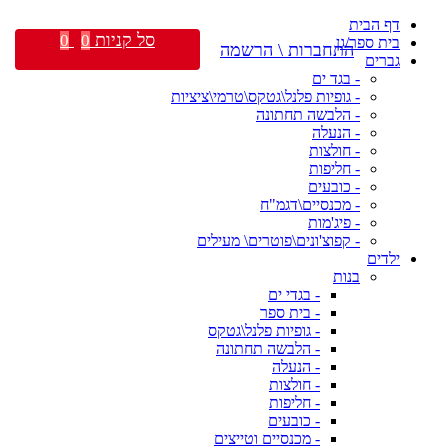
דף הבית
סל קניות
0
0
בית ספר/גן
התחברות \ הרשמה
גברים
- בגד ים
- גופיות פלנל\גטקס\טרמי\ציציות
- הלבשה תחתונה
- הנעלה
- חולצות
- חליפות
- כובעים
- מכנסיים\דגמ"ח
- פיג'מות
- קפוצ'ונים\פוטרים\ מעילים
ילדים
בנות
- בגדי ים
- בית ספר
- גופיות פלנל\גטקס
- הלבשה תחתונה
- הנעלה
- חולצות
- חליפות
- כובעים
- מכנסיים וטייצים