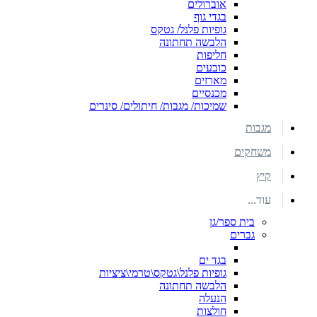
אוברולים
בגדי גוף
גופיות פלנל/ גטקס
הלבשה תחתונה
חליפות
כובעים
מארזים
מכנסיים
שמיכות/ מגבות/ חיתולים/ סינרים
מגבות
משחקים
קיץ
עוד...
בית ספר/גן
גברים
בגד ים
גופיות פלנל\גטקס\טרמי\ציציות
הלבשה תחתונה
הנעלה
חולצות