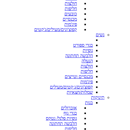
חולצות
חליפות
כובעים
מכנסיים
פיג'מות
קפוצ'ונים/מעילים/ג'קטים
נשים
בגדי ספורט
גופיות
הלבשה תחתונה
הנעלה
חולצות
חליפות
מכנסיים וטייצים
פיג'מות
קפוצ'ונים/ג׳קטים/מעילים
שמלות/חצאיות
תינוקות
בנות
אוברולים
בגדי גוף
גופיות פלנל/ גטקס
הלבשה תחתונה
חליפות