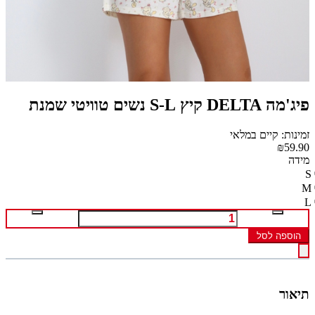
פיג'מה DELTA קיץ S-L נשים טוויטי שמנת
זמינות: קיים במלאי
₪59.90
מידה
S
M
L
הוספה לסל
תיאור