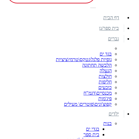
דף הבית
בית ספר/גן
גברים
בגד ים
גופיות פלנל\גטקס\טרמי\ציציות
הלבשה תחתונה
הנעלה
חולצות
חליפות
כובעים
מכנסיים\דגמ"ח
פיג'מות
קפוצ'ונים\פוטרים\ מעילים
ילדים
בנות
בגדי ים
בית ספר