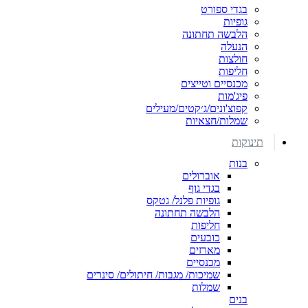
בגדי ספורט
גופיות
הלבשה תחתונה
הנעלה
חולצות
חליפות
מכנסיים וטייצים
פיג'מות
קפוצ'ונים/ג׳קטים/מעילים
שמלות/חצאיות
תינוקות
בנות
אוברולים
בגדי גוף
גופיות פלנל/ גטקס
הלבשה תחתונה
חליפות
כובעים
מארזים
מכנסיים
שמיכות/ מגבות/ חיתולים/ סינרים
שמלות
בנים