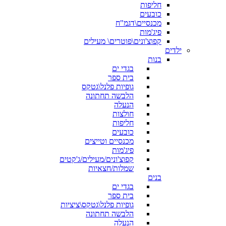
חליפות
כובעים
מכנסיים\דגמ"ח
פיג'מות
קפוצ'ונים\פוטרים\ מעילים
ילדים
בנות
בגדי ים
בית ספר
גופיות פלנל\גטקס
הלבשה תחתונה
הנעלה
חולצות
חליפות
כובעים
מכנסיים וטייצים
פיג'מות
קפוצ'ונים/מעילים/ג'קטים
שמלות/חצאיות
בנים
בגדי ים
בית ספר
גופיות פלנל\גטקס\ציציות
הלבשה תחתונה
הנעלה