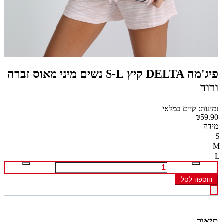
פיג'מה DELTA קיץ S-L נשים מיני מאוס זברה
ורוד
זמינות: קיים במלאי
₪59.90
מידה
S
M
L
הוספה לסל
תיאור