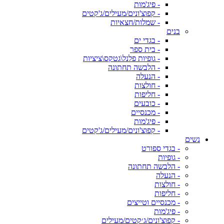
- פיג'מות
- קפוצ'ונים/מעילים/ג'קטים
- שמלות/חצאיות
בנים
- בגדי ים
- בית ספר
- גופיות פלנל\גטקס\ציציות
- הלבשה תחתונה
- הנעלה
- חולצות
- חליפות
- כובעים
- מכנסיים
- פיג'מות
- קפוצ'ונים/מעילים/ג'קטים
נשים
- בגדי ספורט
- גופיות
- הלבשה תחתונה
- הנעלה
- חולצות
- חליפות
- מכנסיים וטייצים
- פיג'מות
- קפוצ'ונים/ג׳קטים/מעילים