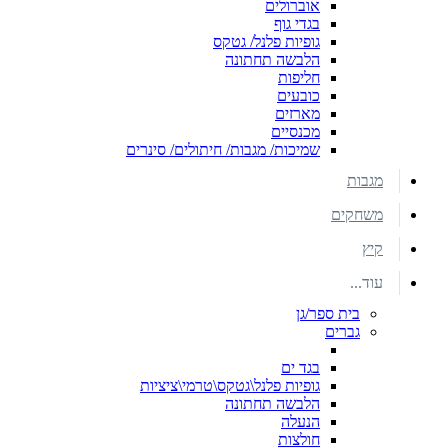
אוברולים
בגדי גוף
גופיות פלנל/ גטקס
הלבשה תחתונה
חליפות
כובעים
מארזים
מכנסיים
שמיכות/ מגבות/ חיתולים/ סינרים
מגבות
משחקים
קיץ
עוד...
בית ספר/גן
גברים
בגד ים
גופיות פלנל\גטקס\טרמי\ציציות
הלבשה תחתונה
הנעלה
חולצות