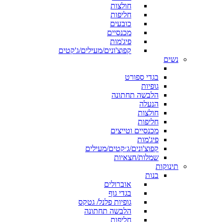
חולצות
חליפות
כובעים
מכנסיים
פיג'מות
קפוצ'ונים/מעילים/ג'קטים
נשים
בגדי ספורט
גופיות
הלבשה תחתונה
הנעלה
חולצות
חליפות
מכנסיים וטייצים
פיג'מות
קפוצ'ונים/ג׳קטים/מעילים
שמלות/חצאיות
תינוקות
בנות
אוברולים
בגדי גוף
גופיות פלנל/ גטקס
הלבשה תחתונה
חליפות