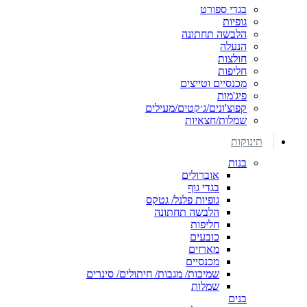
בגדי ספורט
גופיות
הלבשה תחתונה
הנעלה
חולצות
חליפות
מכנסיים וטייצים
פיג'מות
קפוצ'ונים/ג׳קטים/מעילים
שמלות/חצאיות
תינוקות
בנות
אוברולים
בגדי גוף
גופיות פלנל/ גטקס
הלבשה תחתונה
חליפות
כובעים
מארזים
מכנסיים
שמיכות/ מגבות/ חיתולים/ סינרים
שמלות
בנים