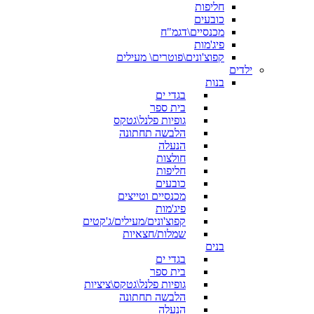
חליפות
כובעים
מכנסיים\דגמ"ח
פיג'מות
קפוצ'ונים\פוטרים\ מעילים
ילדים
בנות
בגדי ים
בית ספר
גופיות פלנל\גטקס
הלבשה תחתונה
הנעלה
חולצות
חליפות
כובעים
מכנסיים וטייצים
פיג'מות
קפוצ'ונים/מעילים/ג'קטים
שמלות/חצאיות
בנים
בגדי ים
בית ספר
גופיות פלנל\גטקס\ציציות
הלבשה תחתונה
הנעלה