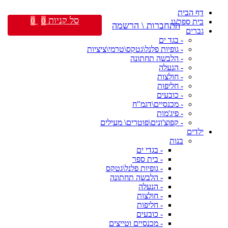
דף הבית
סל קניות
0
0
בית ספר/גן
התחברות \ הרשמה
גברים
- בגד ים
- גופיות פלנל\גטקס\טרמי\ציציות
- הלבשה תחתונה
- הנעלה
- חולצות
- חליפות
- כובעים
- מכנסיים\דגמ"ח
- פיג'מות
- קפוצ'ונים\פוטרים\ מעילים
ילדים
בנות
- בגדי ים
- בית ספר
- גופיות פלנל\גטקס
- הלבשה תחתונה
- הנעלה
- חולצות
- חליפות
- כובעים
- מכנסיים וטייצים