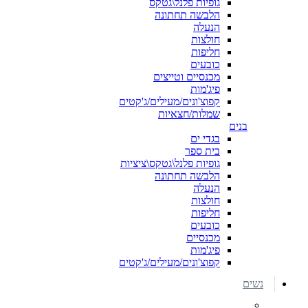
גופיות פלנל\גטקס
הלבשה תחתונה
הנעלה
חולצות
חליפות
כובעים
מכנסיים וטייצים
פיג'מות
קפוצ'ונים/מעילים/ג'קטים
שמלות/חצאיות
בנים
בגדי ים
בית ספר
גופיות פלנל\גטקס\ציציות
הלבשה תחתונה
הנעלה
חולצות
חליפות
כובעים
מכנסיים
פיג'מות
קפוצ'ונים/מעילים/ג'קטים
נשים