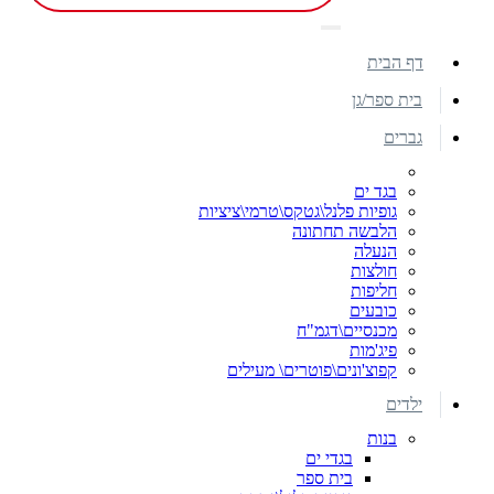
דף הבית
בית ספר/גן
גברים
בגד ים
גופיות פלנל\גטקס\טרמי\ציציות
הלבשה תחתונה
הנעלה
חולצות
חליפות
כובעים
מכנסיים\דגמ"ח
פיג'מות
קפוצ'ונים\פוטרים\ מעילים
ילדים
בנות
בגדי ים
בית ספר