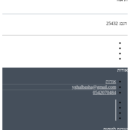
דגם:
25432
אודות
אודות
yghalbasha@gmail.com
0542070484
שירות לקוחות