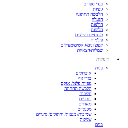
בגדי ספורט
גופיות
הלבשה תחתונה
הנעלה
חולצות
חליפות
מכנסיים וטייצים
פיג'מות
קפוצ'ונים/ג׳קטים/מעילים
שמלות/חצאיות
תינוקות
בנות
אוברולים
בגדי גוף
גופיות פלנל/ גטקס
הלבשה תחתונה
חליפות
כובעים
מארזים
מכנסיים
שמיכות/ מגבות/ חיתולים/ סינרים
שמלות
בנים