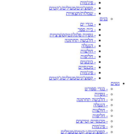
- פיג'מות
- קפוצ'ונים/מעילים/ג'קטים
- שמלות/חצאיות
בנים
- בגדי ים
- בית ספר
- גופיות פלנל\גטקס\ציציות
- הלבשה תחתונה
- הנעלה
- חולצות
- חליפות
- כובעים
- מכנסיים
- פיג'מות
- קפוצ'ונים/מעילים/ג'קטים
נשים
- בגדי ספורט
- גופיות
- הלבשה תחתונה
- הנעלה
- חולצות
- חליפות
- מכנסיים וטייצים
- פיג'מות
- קפוצ'ונים/ג׳קטים/מעילים