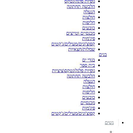
גופיות פלנל\גטקס
הלבשה תחתונה
הנעלה
חולצות
חליפות
כובעים
מכנסיים וטייצים
פיג'מות
קפוצ'ונים/מעילים/ג'קטים
שמלות/חצאיות
בנים
בגדי ים
בית ספר
גופיות פלנל\גטקס\ציציות
הלבשה תחתונה
הנעלה
חולצות
חליפות
כובעים
מכנסיים
פיג'מות
קפוצ'ונים/מעילים/ג'קטים
נשים