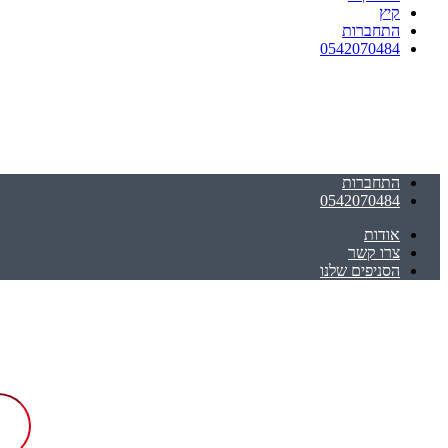
קיץ
התחברות
0542070484
התחברות
0542070484
אודות
צרו קשר
הסניפים שלנו