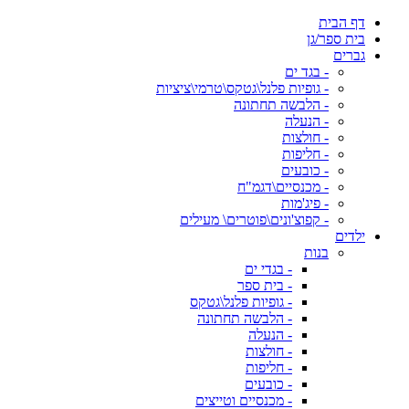
דף הבית
בית ספר/גן
גברים
- בגד ים
- גופיות פלנל\גטקס\טרמי\ציציות
- הלבשה תחתונה
- הנעלה
- חולצות
- חליפות
- כובעים
- מכנסיים\דגמ"ח
- פיג'מות
- קפוצ'ונים\פוטרים\ מעילים
ילדים
בנות
- בגדי ים
- בית ספר
- גופיות פלנל\גטקס
- הלבשה תחתונה
- הנעלה
- חולצות
- חליפות
- כובעים
- מכנסיים וטייצים