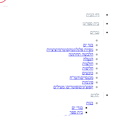
דף הבית
בית ספר/גן
גברים
בגד ים
גופיות פלנל\גטקס\טרמי\ציציות
הלבשה תחתונה
הנעלה
חולצות
חליפות
כובעים
מכנסיים\דגמ"ח
פיג'מות
קפוצ'ונים\פוטרים\ מעילים
ילדים
בנות
בגדי ים
בית ספר