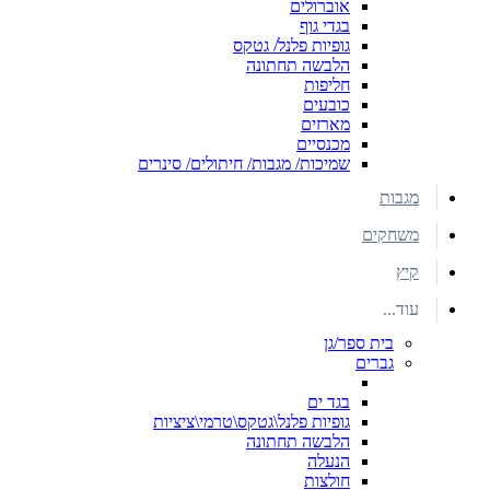
אוברולים
בגדי גוף
גופיות פלנל/ גטקס
הלבשה תחתונה
חליפות
כובעים
מארזים
מכנסיים
שמיכות/ מגבות/ חיתולים/ סינרים
מגבות
משחקים
קיץ
עוד...
בית ספר/גן
גברים
בגד ים
גופיות פלנל\גטקס\טרמי\ציציות
הלבשה תחתונה
הנעלה
חולצות