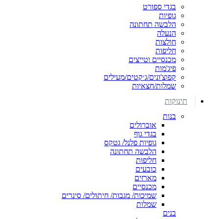
בגדי ספורט
גופיות
הלבשה תחתונה
הנעלה
חולצות
חליפות
מכנסיים וטייצים
פיג'מות
קפוצ'ונים/ג׳קטים/מעילים
שמלות/חצאיות
תינוקות
בנות
אוברולים
בגדי גוף
גופיות פלנל/ גטקס
הלבשה תחתונה
חליפות
כובעים
מארזים
מכנסיים
שמיכות/ מגבות/ חיתולים/ סינרים
שמלות
בנים