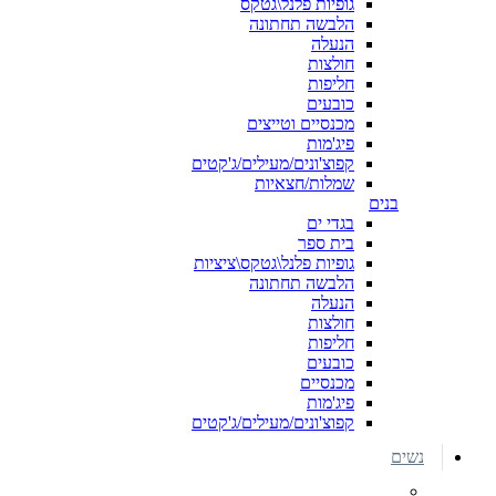
גופיות פלנל\גטקס
הלבשה תחתונה
הנעלה
חולצות
חליפות
כובעים
מכנסיים וטייצים
פיג'מות
קפוצ'ונים/מעילים/ג'קטים
שמלות/חצאיות
בנים
בגדי ים
בית ספר
גופיות פלנל\גטקס\ציציות
הלבשה תחתונה
הנעלה
חולצות
חליפות
כובעים
מכנסיים
פיג'מות
קפוצ'ונים/מעילים/ג'קטים
נשים