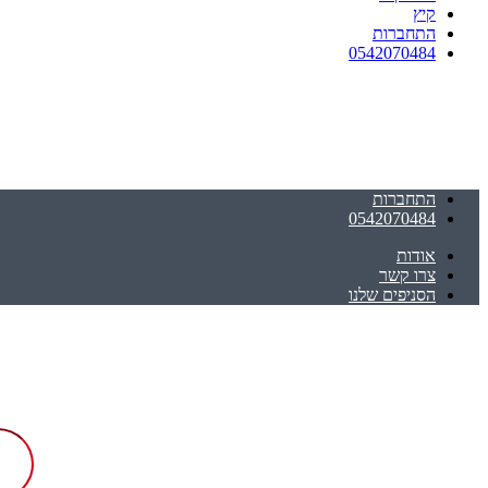
קיץ
התחברות
0542070484
התחברות
0542070484
אודות
צרו קשר
הסניפים שלנו