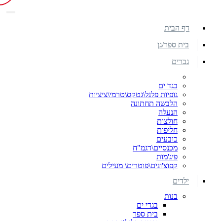
דף הבית
בית ספר/גן
גברים
בגד ים
גופיות פלנל\גטקס\טרמי\ציציות
הלבשה תחתונה
הנעלה
חולצות
חליפות
כובעים
מכנסיים\דגמ"ח
פיג'מות
קפוצ'ונים\פוטרים\ מעילים
ילדים
בנות
בגדי ים
בית ספר