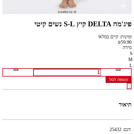
פיג'מה DELTA קיץ S-L נשים קיטי
זמינות: קיים במלאי
₪59.90
מידה
S
M
L
הוספה לסל
תיאור
דגם:
25432