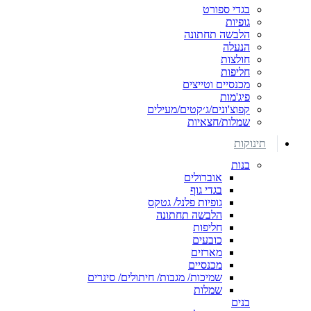
בגדי ספורט
גופיות
הלבשה תחתונה
הנעלה
חולצות
חליפות
מכנסיים וטייצים
פיג'מות
קפוצ'ונים/ג׳קטים/מעילים
שמלות/חצאיות
תינוקות
בנות
אוברולים
בגדי גוף
גופיות פלנל/ גטקס
הלבשה תחתונה
חליפות
כובעים
מארזים
מכנסיים
שמיכות/ מגבות/ חיתולים/ סינרים
שמלות
בנים