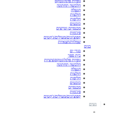
גופיות פלנל\גטקס
הלבשה תחתונה
הנעלה
חולצות
חליפות
כובעים
מכנסיים וטייצים
פיג'מות
קפוצ'ונים/מעילים/ג'קטים
שמלות/חצאיות
בנים
בגדי ים
בית ספר
גופיות פלנל\גטקס\ציציות
הלבשה תחתונה
הנעלה
חולצות
חליפות
כובעים
מכנסיים
פיג'מות
קפוצ'ונים/מעילים/ג'קטים
נשים