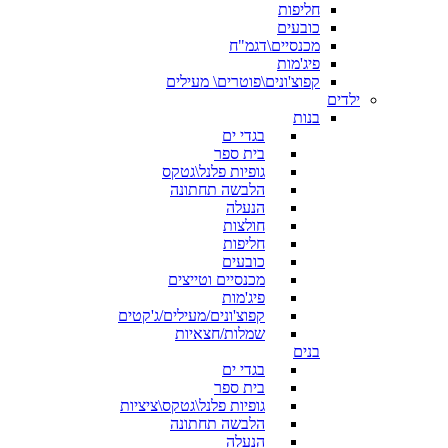
חליפות
כובעים
מכנסיים\דגמ"ח
פיג'מות
קפוצ'ונים\פוטרים\ מעילים
ילדים
בנות
בגדי ים
בית ספר
גופיות פלנל\גטקס
הלבשה תחתונה
הנעלה
חולצות
חליפות
כובעים
מכנסיים וטייצים
פיג'מות
קפוצ'ונים/מעילים/ג'קטים
שמלות/חצאיות
בנים
בגדי ים
בית ספר
גופיות פלנל\גטקס\ציציות
הלבשה תחתונה
הנעלה