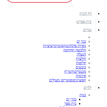
דף הבית
בית ספר/גן
גברים
בגד ים
גופיות פלנל\גטקס\טרמי\ציציות
הלבשה תחתונה
הנעלה
חולצות
חליפות
כובעים
מכנסיים\דגמ"ח
פיג'מות
קפוצ'ונים\פוטרים\ מעילים
ילדים
בנות
בגדי ים
בית ספר