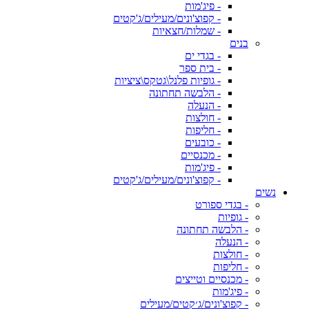
- פיג'מות
- קפוצ'ונים/מעילים/ג'קטים
- שמלות/חצאיות
בנים
- בגדי ים
- בית ספר
- גופיות פלנל\גטקס\ציציות
- הלבשה תחתונה
- הנעלה
- חולצות
- חליפות
- כובעים
- מכנסיים
- פיג'מות
- קפוצ'ונים/מעילים/ג'קטים
נשים
- בגדי ספורט
- גופיות
- הלבשה תחתונה
- הנעלה
- חולצות
- חליפות
- מכנסיים וטייצים
- פיג'מות
- קפוצ'ונים/ג׳קטים/מעילים