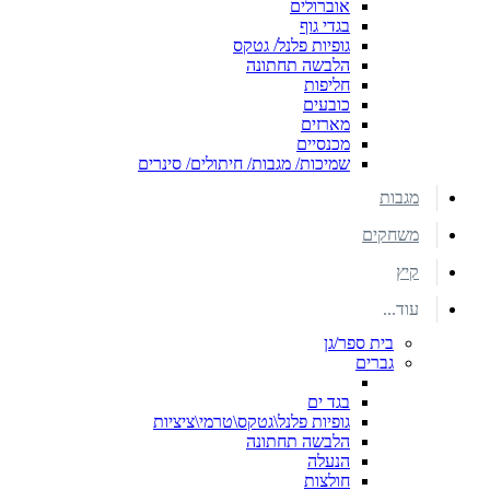
אוברולים
בגדי גוף
גופיות פלנל/ גטקס
הלבשה תחתונה
חליפות
כובעים
מארזים
מכנסיים
שמיכות/ מגבות/ חיתולים/ סינרים
מגבות
משחקים
קיץ
עוד...
בית ספר/גן
גברים
בגד ים
גופיות פלנל\גטקס\טרמי\ציציות
הלבשה תחתונה
הנעלה
חולצות