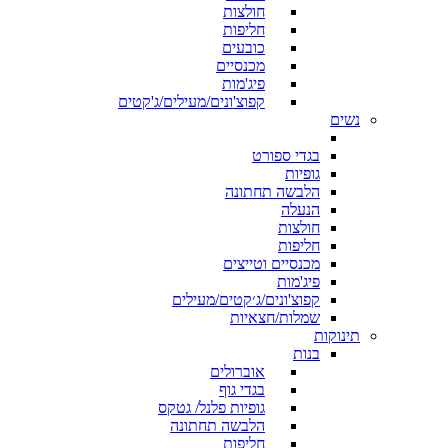
חולצות
חליפות
כובעים
מכנסיים
פיג'מות
קפוצ'ונים/מעילים/ג'קטים
נשים
בגדי ספורט
גופיות
הלבשה תחתונה
הנעלה
חולצות
חליפות
מכנסיים וטייצים
פיג'מות
קפוצ'ונים/ג׳קטים/מעילים
שמלות/חצאיות
תינוקות
בנות
אוברולים
בגדי גוף
גופיות פלנל/ גטקס
הלבשה תחתונה
חליפות