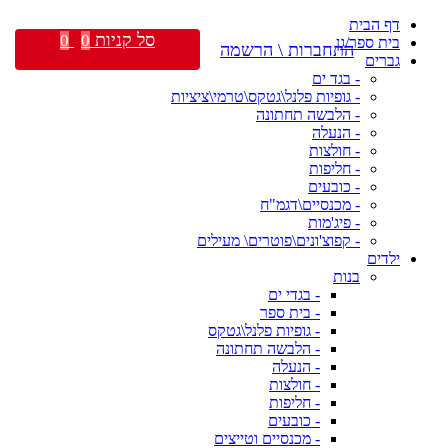
דף הבית
סל קניות
0
0
בית ספר/גן
התחברות \ הרשמה
גברים
- בגד ים
- גופיות פלנל\גטקס\טרמי\ציציות
- הלבשה תחתונה
- הנעלה
- חולצות
- חליפות
- כובעים
- מכנסיים\דגמ"ח
- פיג'מות
- קפוצ'ונים\פוטרים\ מעילים
ילדים
בנות
- בגדי ים
- בית ספר
- גופיות פלנל\גטקס
- הלבשה תחתונה
- הנעלה
- חולצות
- חליפות
- כובעים
- מכנסיים וטייצים