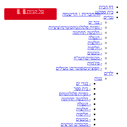
דף הבית
סל קניות
0
0
בית ספר/גן
התחברות \ הרשמה
גברים
- בגד ים
- גופיות פלנל\גטקס\טרמי\ציציות
- הלבשה תחתונה
- הנעלה
- חולצות
- חליפות
- כובעים
- מכנסיים\דגמ"ח
- פיג'מות
- קפוצ'ונים\פוטרים\ מעילים
ילדים
בנות
- בגדי ים
- בית ספר
- גופיות פלנל\גטקס
- הלבשה תחתונה
- הנעלה
- חולצות
- חליפות
- כובעים
- מכנסיים וטייצים