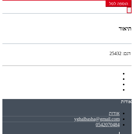
הוספה לסל
תיאור
דגם:
25432
אודות
אודות
yghalbasha@gmail.com
0542070484