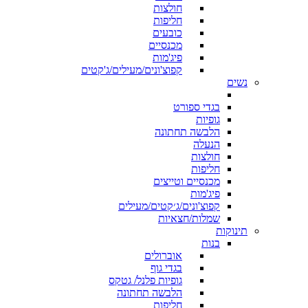
חולצות
חליפות
כובעים
מכנסיים
פיג'מות
קפוצ'ונים/מעילים/ג'קטים
נשים
בגדי ספורט
גופיות
הלבשה תחתונה
הנעלה
חולצות
חליפות
מכנסיים וטייצים
פיג'מות
קפוצ'ונים/ג׳קטים/מעילים
שמלות/חצאיות
תינוקות
בנות
אוברולים
בגדי גוף
גופיות פלנל/ גטקס
הלבשה תחתונה
חליפות