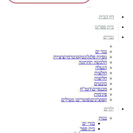
דף הבית
בית ספר/גן
גברים
בגד ים
גופיות פלנל\גטקס\טרמי\ציציות
הלבשה תחתונה
הנעלה
חולצות
חליפות
כובעים
מכנסיים\דגמ"ח
פיג'מות
קפוצ'ונים\פוטרים\ מעילים
ילדים
בנות
בגדי ים
בית ספר