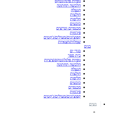
גופיות פלנל\גטקס
הלבשה תחתונה
הנעלה
חולצות
חליפות
כובעים
מכנסיים וטייצים
פיג'מות
קפוצ'ונים/מעילים/ג'קטים
שמלות/חצאיות
בנים
בגדי ים
בית ספר
גופיות פלנל\גטקס\ציציות
הלבשה תחתונה
הנעלה
חולצות
חליפות
כובעים
מכנסיים
פיג'מות
קפוצ'ונים/מעילים/ג'קטים
נשים