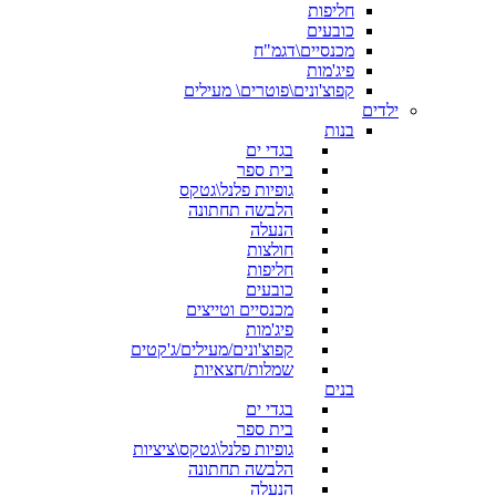
חליפות
כובעים
מכנסיים\דגמ"ח
פיג'מות
קפוצ'ונים\פוטרים\ מעילים
ילדים
בנות
בגדי ים
בית ספר
גופיות פלנל\גטקס
הלבשה תחתונה
הנעלה
חולצות
חליפות
כובעים
מכנסיים וטייצים
פיג'מות
קפוצ'ונים/מעילים/ג'קטים
שמלות/חצאיות
בנים
בגדי ים
בית ספר
גופיות פלנל\גטקס\ציציות
הלבשה תחתונה
הנעלה