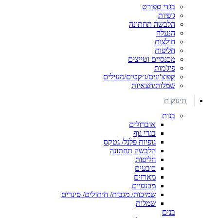
בגדי ספורט
גופיות
הלבשה תחתונה
הנעלה
חולצות
חליפות
מכנסיים וטייצים
פיג'מות
קפוצ'ונים/ג׳קטים/מעילים
שמלות/חצאיות
תינוקות
בנות
אוברולים
בגדי גוף
גופיות פלנל/ גטקס
הלבשה תחתונה
חליפות
כובעים
מארזים
מכנסיים
שמיכות/ מגבות/ חיתולים/ סינרים
שמלות
בנים