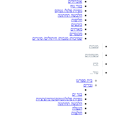
אוברולים
בגדי גוף
גופיות פלנל/ גטקס
הלבשה תחתונה
חליפות
כובעים
מארזים
מכנסיים
שמיכות/ מגבות/ חיתולים/ סינרים
מגבות
משחקים
קיץ
עוד...
בית ספר/גן
גברים
בגד ים
גופיות פלנל\גטקס\טרמי\ציציות
הלבשה תחתונה
הנעלה
חולצות