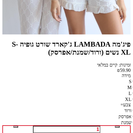
פיג'מה LAMBADA ג'קארד שורט גופיה S-
XL נשים (ורוד/שמנת/אפרסק)
זמינות: קיים במלאי
₪59.90
מידה
S
M
L
XL
צבע=
ורוד
אפרסק
שמנת