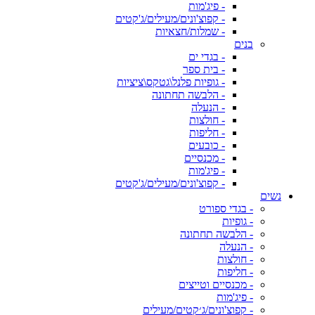
- פיג'מות
- קפוצ'ונים/מעילים/ג'קטים
- שמלות/חצאיות
בנים
- בגדי ים
- בית ספר
- גופיות פלנל\גטקס\ציציות
- הלבשה תחתונה
- הנעלה
- חולצות
- חליפות
- כובעים
- מכנסיים
- פיג'מות
- קפוצ'ונים/מעילים/ג'קטים
נשים
- בגדי ספורט
- גופיות
- הלבשה תחתונה
- הנעלה
- חולצות
- חליפות
- מכנסיים וטייצים
- פיג'מות
- קפוצ'ונים/ג׳קטים/מעילים