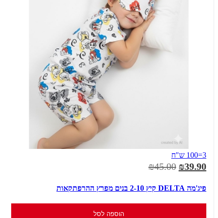
3=100 ש"ח
₪45.00
₪39.90
פיג'מה DELTA קיץ 2-10 בנים מפרץ ההרפתקאות
הוספה לסל