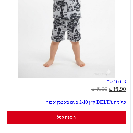
3=100 ש"ח
₪45.00
₪39.90
פיג'מה DELTA קיץ 2-10 בנים באטמן אפור
הוספה לסל