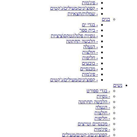
- פיג'מות
- קפוצ'ונים/מעילים/ג'קטים
- שמלות/חצאיות
בנים
- בגדי ים
- בית ספר
- גופיות פלנל\גטקס\ציציות
- הלבשה תחתונה
- הנעלה
- חולצות
- חליפות
- כובעים
- מכנסיים
- פיג'מות
- קפוצ'ונים/מעילים/ג'קטים
נשים
- בגדי ספורט
- גופיות
- הלבשה תחתונה
- הנעלה
- חולצות
- חליפות
- מכנסיים וטייצים
- פיג'מות
- קפוצ'ונים/ג׳קטים/מעילים