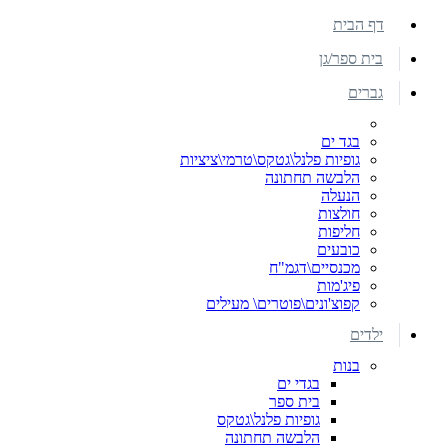
דף הבית
בית ספר/גן
גברים
בגד ים
גופיות פלנל\גטקס\טרמי\ציציות
הלבשה תחתונה
הנעלה
חולצות
חליפות
כובעים
מכנסיים\דגמ"ח
פיג'מות
קפוצ'ונים\פוטרים\ מעילים
ילדים
בנות
בגדי ים
בית ספר
גופיות פלנל\גטקס
הלבשה תחתונה