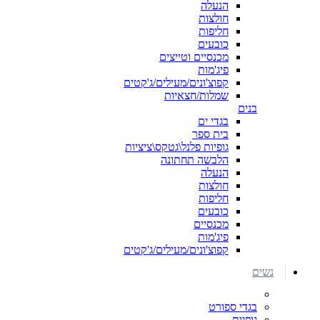
הנעלה
חולצות
חליפות
כובעים
מכנסיים וטייצים
פיג'מות
קפוצ'ונים/מעילים/ג'קטים
שמלות/חצאיות
בנים
בגדי ים
בית ספר
גופיות פלנל\גטקס\ציציות
הלבשה תחתונה
הנעלה
חולצות
חליפות
כובעים
מכנסיים
פיג'מות
קפוצ'ונים/מעילים/ג'קטים
נשים
בגדי ספורט
גופיות