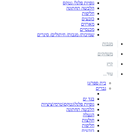
גופיות פלנל/ גטקס
הלבשה תחתונה
חליפות
כובעים
מארזים
מכנסיים
שמיכות/ מגבות/ חיתולים/ סינרים
מגבות
משחקים
קיץ
עוד...
בית ספר/גן
גברים
בגד ים
גופיות פלנל\גטקס\טרמי\ציציות
הלבשה תחתונה
הנעלה
חולצות
חליפות
כובעים