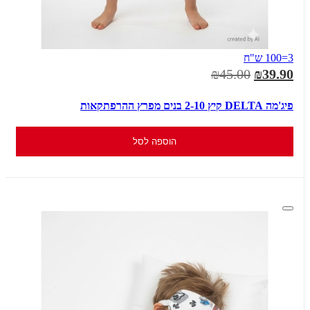
3=100 ש"ח
₪45.00
₪39.90
פיג'מה DELTA קיץ 2-10 בנים מפרץ ההרפתקאות
הוספה לסל