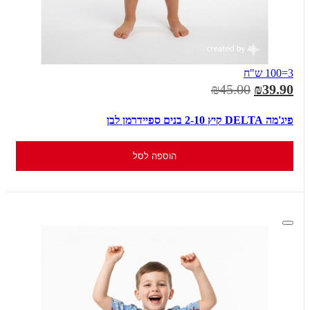
3=100 ש"ח
₪45.00
₪39.90
פיג'מה DELTA קיץ 2-10 בנים ספיידרמן לבן
הוספה לסל