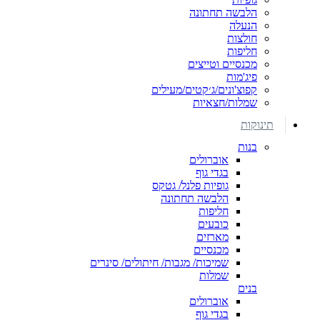
הלבשה תחתונה
הנעלה
חולצות
חליפות
מכנסיים וטייצים
פיג'מות
קפוצ'ונים/ג׳קטים/מעילים
שמלות/חצאיות
תינוקות
בנות
אוברולים
בגדי גוף
גופיות פלנל/ גטקס
הלבשה תחתונה
חליפות
כובעים
מארזים
מכנסיים
שמיכות/ מגבות/ חיתולים/ סינרים
שמלות
בנים
אוברולים
בגדי גוף