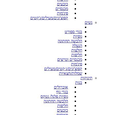
כובעים
מכנסיים
פיג'מות
קפוצ'ונים/מעילים/ג'קטים
נשים
בגדי ספורט
גופיות
הלבשה תחתונה
הנעלה
חולצות
חליפות
מכנסיים וטייצים
פיג'מות
קפוצ'ונים/ג׳קטים/מעילים
שמלות/חצאיות
תינוקות
בנות
אוברולים
בגדי גוף
גופיות פלנל/ גטקס
הלבשה תחתונה
חליפות
כובעים
מארזים