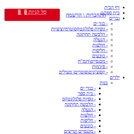
דף הבית
סל קניות
0
0
בית ספר/גן
התחברות \ הרשמה
גברים
- בגד ים
- גופיות פלנל\גטקס\טרמי\ציציות
- הלבשה תחתונה
- הנעלה
- חולצות
- חליפות
- כובעים
- מכנסיים\דגמ"ח
- פיג'מות
- קפוצ'ונים\פוטרים\ מעילים
ילדים
בנות
- בגדי ים
- בית ספר
- גופיות פלנל\גטקס
- הלבשה תחתונה
- הנעלה
- חולצות
- חליפות
- כובעים
- מכנסיים וטייצים