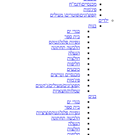
מכנסיים\דגמ"ח
פיג'מות
קפוצ'ונים\פוטרים\ מעילים
ילדים
בנות
בגדי ים
בית ספר
גופיות פלנל\גטקס
הלבשה תחתונה
הנעלה
חולצות
חליפות
כובעים
מכנסיים וטייצים
פיג'מות
קפוצ'ונים/מעילים/ג'קטים
שמלות/חצאיות
בנים
בגדי ים
בית ספר
גופיות פלנל\גטקס\ציציות
הלבשה תחתונה
הנעלה
חולצות
חליפות