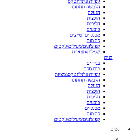
גופיות פלנל\גטקס
הלבשה תחתונה
הנעלה
חולצות
חליפות
כובעים
מכנסיים וטייצים
פיג'מות
קפוצ'ונים/מעילים/ג'קטים
שמלות/חצאיות
בנים
בגדי ים
בית ספר
גופיות פלנל\גטקס\ציציות
הלבשה תחתונה
הנעלה
חולצות
חליפות
כובעים
מכנסיים
פיג'מות
קפוצ'ונים/מעילים/ג'קטים
נשים