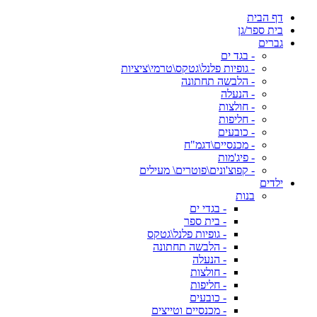
דף הבית
בית ספר/גן
גברים
- בגד ים
- גופיות פלנל\גטקס\טרמי\ציציות
- הלבשה תחתונה
- הנעלה
- חולצות
- חליפות
- כובעים
- מכנסיים\דגמ"ח
- פיג'מות
- קפוצ'ונים\פוטרים\ מעילים
ילדים
בנות
- בגדי ים
- בית ספר
- גופיות פלנל\גטקס
- הלבשה תחתונה
- הנעלה
- חולצות
- חליפות
- כובעים
- מכנסיים וטייצים