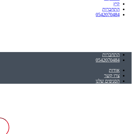
קיץ
התחברות
0542070484
התחברות
0542070484
אודות
צרו קשר
הסניפים שלנו