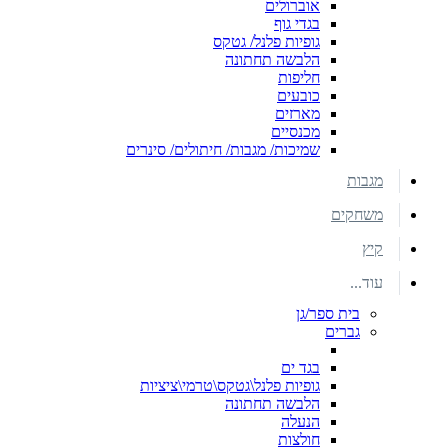
אוברולים
בגדי גוף
גופיות פלנל/ גטקס
הלבשה תחתונה
חליפות
כובעים
מארזים
מכנסיים
שמיכות/ מגבות/ חיתולים/ סינרים
מגבות
משחקים
קיץ
עוד...
בית ספר/גן
גברים
בגד ים
גופיות פלנל\גטקס\טרמי\ציציות
הלבשה תחתונה
הנעלה
חולצות