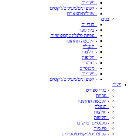
- פיג'מות
- קפוצ'ונים/מעילים/ג'קטים
- שמלות/חצאיות
בנים
- בגדי ים
- בית ספר
- גופיות פלנל\גטקס\ציציות
- הלבשה תחתונה
- הנעלה
- חולצות
- חליפות
- כובעים
- מכנסיים
- פיג'מות
- קפוצ'ונים/מעילים/ג'קטים
נשים
- בגדי ספורט
- גופיות
- הלבשה תחתונה
- הנעלה
- חולצות
- חליפות
- מכנסיים וטייצים
- פיג'מות
- קפוצ'ונים/ג׳קטים/מעילים