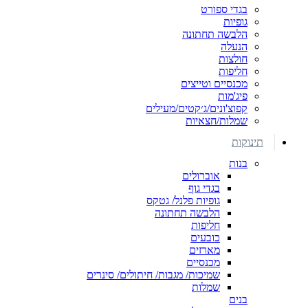
בגדי ספורט
גופיות
הלבשה תחתונה
הנעלה
חולצות
חליפות
מכנסיים וטייצים
פיג'מות
קפוצ'ונים/ג׳קטים/מעילים
שמלות/חצאיות
תינוקות
בנות
אוברולים
בגדי גוף
גופיות פלנל/ גטקס
הלבשה תחתונה
חליפות
כובעים
מארזים
מכנסיים
שמיכות/ מגבות/ חיתולים/ סינרים
שמלות
בנים