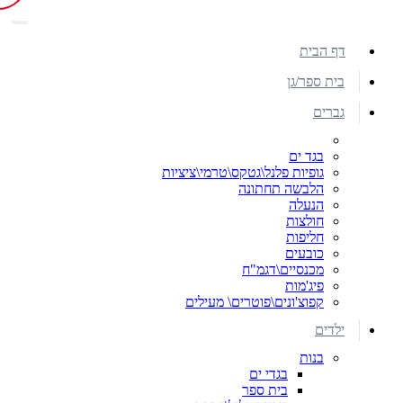
דף הבית
בית ספר/גן
גברים
בגד ים
גופיות פלנל\גטקס\טרמי\ציציות
הלבשה תחתונה
הנעלה
חולצות
חליפות
כובעים
מכנסיים\דגמ"ח
פיג'מות
קפוצ'ונים\פוטרים\ מעילים
ילדים
בנות
בגדי ים
בית ספר