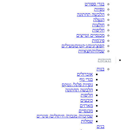
בגדי ספורט
גופיות
הלבשה תחתונה
הנעלה
חולצות
חליפות
מכנסיים וטייצים
פיג'מות
קפוצ'ונים/ג׳קטים/מעילים
שמלות/חצאיות
תינוקות
בנות
אוברולים
בגדי גוף
גופיות פלנל/ גטקס
הלבשה תחתונה
חליפות
כובעים
מארזים
מכנסיים
שמיכות/ מגבות/ חיתולים/ סינרים
שמלות
בנים