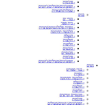
- פיג'מות
- קפוצ'ונים/מעילים/ג'קטים
- שמלות/חצאיות
בנים
- בגדי ים
- בית ספר
- גופיות פלנל\גטקס\ציציות
- הלבשה תחתונה
- הנעלה
- חולצות
- חליפות
- כובעים
- מכנסיים
- פיג'מות
- קפוצ'ונים/מעילים/ג'קטים
נשים
- בגדי ספורט
- גופיות
- הלבשה תחתונה
- הנעלה
- חולצות
- חליפות
- מכנסיים וטייצים
- פיג'מות
- קפוצ'ונים/ג׳קטים/מעילים