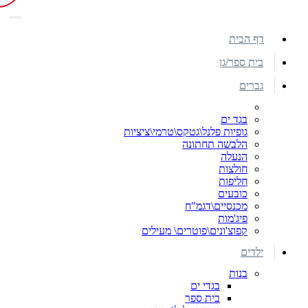
דף הבית
בית ספר/גן
גברים
בגד ים
גופיות פלנל\גטקס\טרמי\ציציות
הלבשה תחתונה
הנעלה
חולצות
חליפות
כובעים
מכנסיים\דגמ"ח
פיג'מות
קפוצ'ונים\פוטרים\ מעילים
ילדים
בנות
בגדי ים
בית ספר