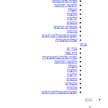
גופיות פלנל\גטקס
הלבשה תחתונה
הנעלה
חולצות
חליפות
כובעים
מכנסיים וטייצים
פיג'מות
קפוצ'ונים/מעילים/ג'קטים
שמלות/חצאיות
בנים
בגדי ים
בית ספר
גופיות פלנל\גטקס\ציציות
הלבשה תחתונה
הנעלה
חולצות
חליפות
כובעים
מכנסיים
פיג'מות
קפוצ'ונים/מעילים/ג'קטים
נשים