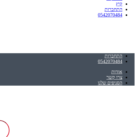
קיץ
התחברות
0542070484
התחברות
0542070484
אודות
צרו קשר
הסניפים שלנו