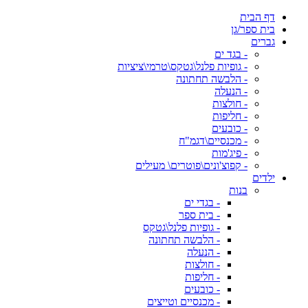
דף הבית
בית ספר/גן
גברים
- בגד ים
- גופיות פלנל\גטקס\טרמי\ציציות
- הלבשה תחתונה
- הנעלה
- חולצות
- חליפות
- כובעים
- מכנסיים\דגמ"ח
- פיג'מות
- קפוצ'ונים\פוטרים\ מעילים
ילדים
בנות
- בגדי ים
- בית ספר
- גופיות פלנל\גטקס
- הלבשה תחתונה
- הנעלה
- חולצות
- חליפות
- כובעים
- מכנסיים וטייצים