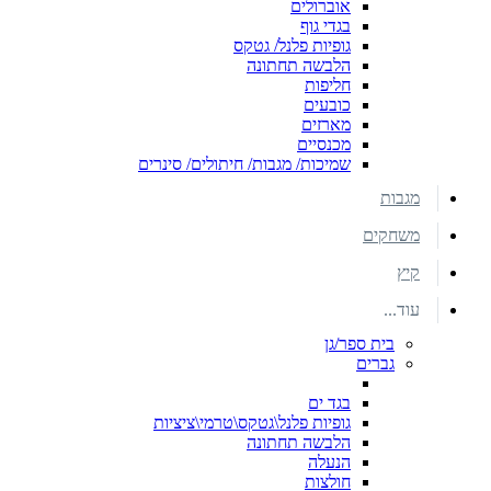
אוברולים
בגדי גוף
גופיות פלנל/ גטקס
הלבשה תחתונה
חליפות
כובעים
מארזים
מכנסיים
שמיכות/ מגבות/ חיתולים/ סינרים
מגבות
משחקים
קיץ
עוד...
בית ספר/גן
גברים
בגד ים
גופיות פלנל\גטקס\טרמי\ציציות
הלבשה תחתונה
הנעלה
חולצות