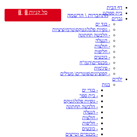
דף הבית
סל קניות
0
0
בית ספר/גן
התחברות \ הרשמה
גברים
- בגד ים
- גופיות פלנל\גטקס\טרמי\ציציות
- הלבשה תחתונה
- הנעלה
- חולצות
- חליפות
- כובעים
- מכנסיים\דגמ"ח
- פיג'מות
- קפוצ'ונים\פוטרים\ מעילים
ילדים
בנות
- בגדי ים
- בית ספר
- גופיות פלנל\גטקס
- הלבשה תחתונה
- הנעלה
- חולצות
- חליפות
- כובעים
- מכנסיים וטייצים