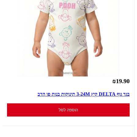
₪19.90
בגד גוף DELTA קיץ 3-24M תינוקות בנות פו הדב
הוספה לסל