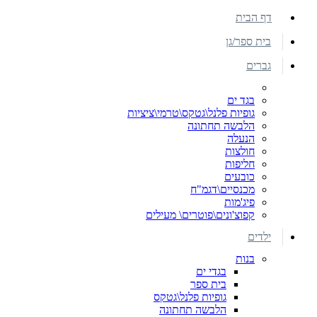
דף הבית
בית ספר/גן
גברים
בגד ים
גופיות פלנל\גטקס\טרמי\ציציות
הלבשה תחתונה
הנעלה
חולצות
חליפות
כובעים
מכנסיים\דגמ"ח
פיג'מות
קפוצ'ונים\פוטרים\ מעילים
ילדים
בנות
בגדי ים
בית ספר
גופיות פלנל\גטקס
הלבשה תחתונה