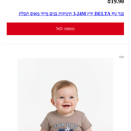
₪19.90
בגד גוף DELTA קיץ 3-24M תינוקות בנים מיקי מאוס תכלת
הוספה לסל