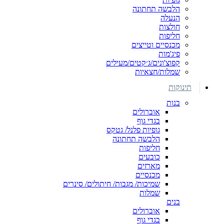
הלבשה תחתונה
הנעלה
חולצות
חליפות
מכנסיים וטייצים
פיג'מות
קפוצ'ונים/ג׳קטים/מעילים
שמלות/חצאיות
תינוקות
בנות
אוברולים
בגדי גוף
גופיות פלנל/ גטקס
הלבשה תחתונה
חליפות
כובעים
מארזים
מכנסיים
שמיכות/ מגבות/ חיתולים/ סינרים
שמלות
בנים
אוברולים
בגדי גוף