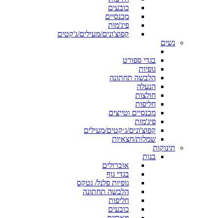
כובעים
מכנסיים
פיג'מות
קפוצ'ונים/מעילים/ג'קטים
נשים
בגדי ספורט
גופיות
הלבשה תחתונה
הנעלה
חולצות
חליפות
מכנסיים וטייצים
פיג'מות
קפוצ'ונים/ג׳קטים/מעילים
שמלות/חצאיות
תינוקות
בנות
אוברולים
בגדי גוף
גופיות פלנל/ גטקס
הלבשה תחתונה
חליפות
כובעים
מארזים