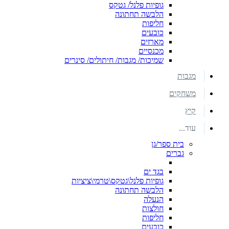
גופיות פלנל/ גטקס
הלבשה תחתונה
חליפות
כובעים
מארזים
מכנסיים
שמיכות/ מגבות/ חיתולים/ סינרים
מגבות
משחקים
קיץ
עוד...
בית ספר/גן
גברים
בגד ים
גופיות פלנל\גטקס\טרמי\ציציות
הלבשה תחתונה
הנעלה
חולצות
חליפות
כובעים