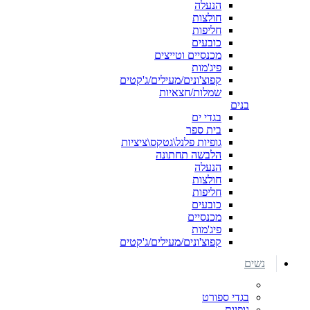
הנעלה
חולצות
חליפות
כובעים
מכנסיים וטייצים
פיג'מות
קפוצ'ונים/מעילים/ג'קטים
שמלות/חצאיות
בנים
בגדי ים
בית ספר
גופיות פלנל\גטקס\ציציות
הלבשה תחתונה
הנעלה
חולצות
חליפות
כובעים
מכנסיים
פיג'מות
קפוצ'ונים/מעילים/ג'קטים
נשים
בגדי ספורט
גופיות