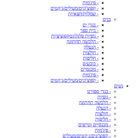
- פיג'מות
- קפוצ'ונים/מעילים/ג'קטים
- שמלות/חצאיות
בנים
- בגדי ים
- בית ספר
- גופיות פלנל\גטקס\ציציות
- הלבשה תחתונה
- הנעלה
- חולצות
- חליפות
- כובעים
- מכנסיים
- פיג'מות
- קפוצ'ונים/מעילים/ג'קטים
נשים
- בגדי ספורט
- גופיות
- הלבשה תחתונה
- הנעלה
- חולצות
- חליפות
- מכנסיים וטייצים
- פיג'מות
- קפוצ'ונים/ג׳קטים/מעילים