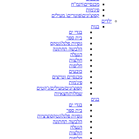
מכנסיים\דגמ"ח
פיג'מות
קפוצ'ונים\פוטרים\ מעילים
ילדים
בנות
בגדי ים
בית ספר
גופיות פלנל\גטקס
הלבשה תחתונה
הנעלה
חולצות
חליפות
כובעים
מכנסיים וטייצים
פיג'מות
קפוצ'ונים/מעילים/ג'קטים
שמלות/חצאיות
בנים
בגדי ים
בית ספר
גופיות פלנל\גטקס\ציציות
הלבשה תחתונה
הנעלה
חולצות
חליפות