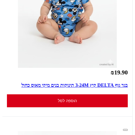
₪19.90
בגד גוף DELTA קיץ 3-24M תינוקות בנים מיקי מאוס כחול
הוספה לסל