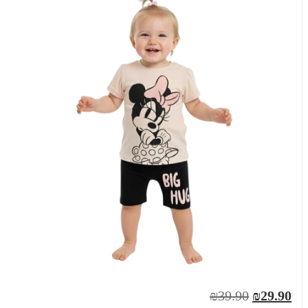
₪39.90
₪29.90