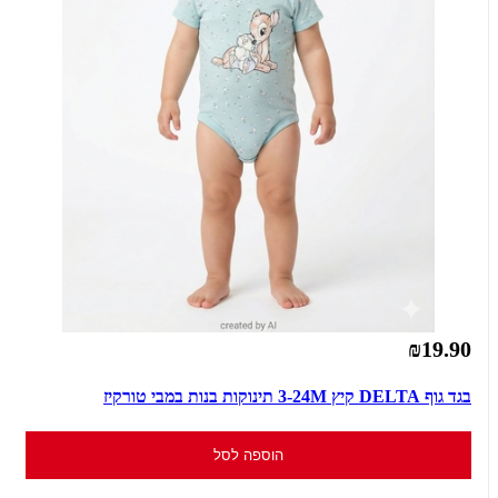
₪19.90
בגד גוף DELTA קיץ 3-24M תינוקות בנות במבי טורקיז
הוספה לסל