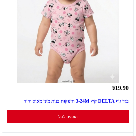
₪19.90
בגד גוף DELTA קיץ 3-24M תינוקות בנות מיני מאוס ורוד
הוספה לסל