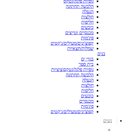
גופיות פלנל\גטקס
הלבשה תחתונה
הנעלה
חולצות
חליפות
כובעים
מכנסיים וטייצים
פיג'מות
קפוצ'ונים/מעילים/ג'קטים
שמלות/חצאיות
בנים
בגדי ים
בית ספר
גופיות פלנל\גטקס\ציציות
הלבשה תחתונה
הנעלה
חולצות
חליפות
כובעים
מכנסיים
פיג'מות
קפוצ'ונים/מעילים/ג'קטים
נשים