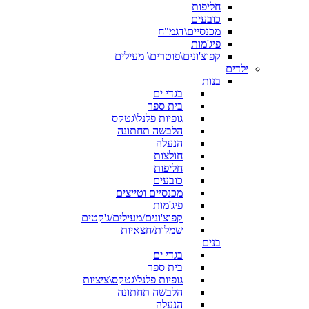
חליפות
כובעים
מכנסיים\דגמ"ח
פיג'מות
קפוצ'ונים\פוטרים\ מעילים
ילדים
בנות
בגדי ים
בית ספר
גופיות פלנל\גטקס
הלבשה תחתונה
הנעלה
חולצות
חליפות
כובעים
מכנסיים וטייצים
פיג'מות
קפוצ'ונים/מעילים/ג'קטים
שמלות/חצאיות
בנים
בגדי ים
בית ספר
גופיות פלנל\גטקס\ציציות
הלבשה תחתונה
הנעלה