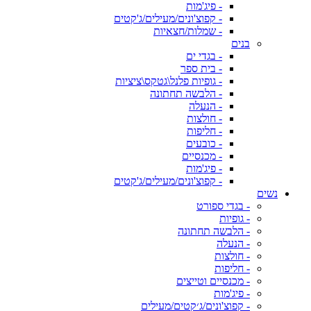
- פיג'מות
- קפוצ'ונים/מעילים/ג'קטים
- שמלות/חצאיות
בנים
- בגדי ים
- בית ספר
- גופיות פלנל\גטקס\ציציות
- הלבשה תחתונה
- הנעלה
- חולצות
- חליפות
- כובעים
- מכנסיים
- פיג'מות
- קפוצ'ונים/מעילים/ג'קטים
נשים
- בגדי ספורט
- גופיות
- הלבשה תחתונה
- הנעלה
- חולצות
- חליפות
- מכנסיים וטייצים
- פיג'מות
- קפוצ'ונים/ג׳קטים/מעילים