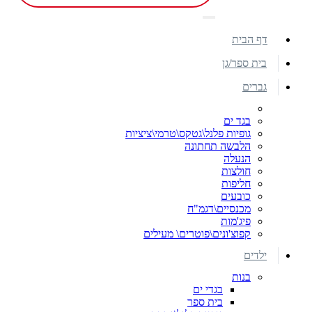
דף הבית
בית ספר/גן
גברים
בגד ים
גופיות פלנל\גטקס\טרמי\ציציות
הלבשה תחתונה
הנעלה
חולצות
חליפות
כובעים
מכנסיים\דגמ"ח
פיג'מות
קפוצ'ונים\פוטרים\ מעילים
ילדים
בנות
בגדי ים
בית ספר