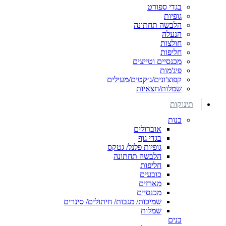
בגדי ספורט
גופיות
הלבשה תחתונה
הנעלה
חולצות
חליפות
מכנסיים וטייצים
פיג'מות
קפוצ'ונים/ג׳קטים/מעילים
שמלות/חצאיות
תינוקות
בנות
אוברולים
בגדי גוף
גופיות פלנל/ גטקס
הלבשה תחתונה
חליפות
כובעים
מארזים
מכנסיים
שמיכות/ מגבות/ חיתולים/ סינרים
שמלות
בנים