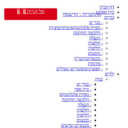
דף הבית
סל קניות
0
0
בית ספר/גן
התחברות \ הרשמה
גברים
- בגד ים
- גופיות פלנל\גטקס\טרמי\ציציות
- הלבשה תחתונה
- הנעלה
- חולצות
- חליפות
- כובעים
- מכנסיים\דגמ"ח
- פיג'מות
- קפוצ'ונים\פוטרים\ מעילים
ילדים
בנות
- בגדי ים
- בית ספר
- גופיות פלנל\גטקס
- הלבשה תחתונה
- הנעלה
- חולצות
- חליפות
- כובעים
- מכנסיים וטייצים