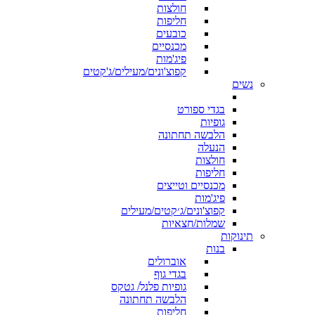
חולצות
חליפות
כובעים
מכנסיים
פיג'מות
קפוצ'ונים/מעילים/ג'קטים
נשים
בגדי ספורט
גופיות
הלבשה תחתונה
הנעלה
חולצות
חליפות
מכנסיים וטייצים
פיג'מות
קפוצ'ונים/ג׳קטים/מעילים
שמלות/חצאיות
תינוקות
בנות
אוברולים
בגדי גוף
גופיות פלנל/ גטקס
הלבשה תחתונה
חליפות