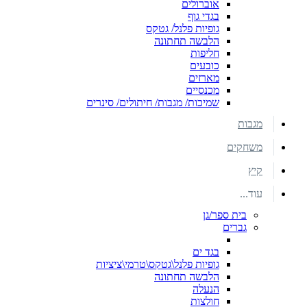
אוברולים
בגדי גוף
גופיות פלנל/ גטקס
הלבשה תחתונה
חליפות
כובעים
מארזים
מכנסיים
שמיכות/ מגבות/ חיתולים/ סינרים
מגבות
משחקים
קיץ
עוד...
בית ספר/גן
גברים
בגד ים
גופיות פלנל\גטקס\טרמי\ציציות
הלבשה תחתונה
הנעלה
חולצות