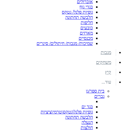
אוברולים
בגדי גוף
גופיות פלנל/ גטקס
הלבשה תחתונה
חליפות
כובעים
מארזים
מכנסיים
שמיכות/ מגבות/ חיתולים/ סינרים
מגבות
משחקים
קיץ
עוד...
בית ספר/גן
גברים
בגד ים
גופיות פלנל\גטקס\טרמי\ציציות
הלבשה תחתונה
הנעלה
חולצות