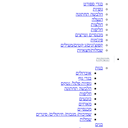
בגדי ספורט
גופיות
הלבשה תחתונה
הנעלה
חולצות
חליפות
מכנסיים וטייצים
פיג'מות
קפוצ'ונים/ג׳קטים/מעילים
שמלות/חצאיות
תינוקות
בנות
אוברולים
בגדי גוף
גופיות פלנל/ גטקס
הלבשה תחתונה
חליפות
כובעים
מארזים
מכנסיים
שמיכות/ מגבות/ חיתולים/ סינרים
שמלות
בנים