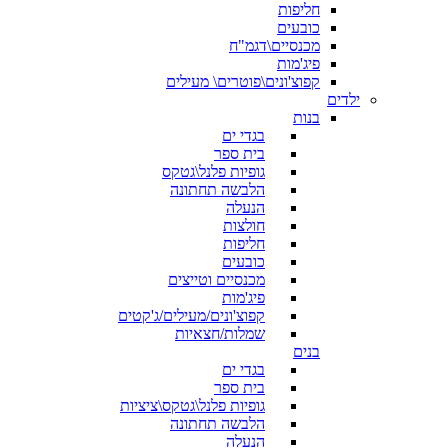
חליפות
כובעים
מכנסיים\דגמ"ח
פיג'מות
קפוצ'ונים\פוטרים\ מעילים
ילדים
בנות
בגדי ים
בית ספר
גופיות פלנל\גטקס
הלבשה תחתונה
הנעלה
חולצות
חליפות
כובעים
מכנסיים וטייצים
פיג'מות
קפוצ'ונים/מעילים/ג'קטים
שמלות/חצאיות
בנים
בגדי ים
בית ספר
גופיות פלנל\גטקס\ציציות
הלבשה תחתונה
הנעלה