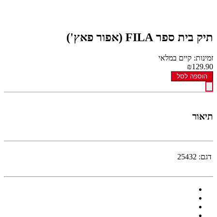
תיק בית ספר FILA (אפור פאץ')
זמינות: קיים במלאי
₪129.90
הוספה לסל
תיאור
דגם:
25432