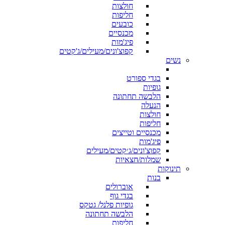
חולצות
חליפות
כובעים
מכנסיים
פיג'מות
קפוצ'ונים/מעילים/ג'קטים
נשים
בגדי ספורט
גופיות
הלבשה תחתונה
הנעלה
חולצות
חליפות
מכנסיים וטייצים
פיג'מות
קפוצ'ונים/ג׳קטים/מעילים
שמלות/חצאיות
תינוקות
בנות
אוברולים
בגדי גוף
גופיות פלנל/ גטקס
הלבשה תחתונה
חליפות