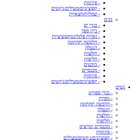
- פיג'מות
- קפוצ'ונים/מעילים/ג'קטים
- שמלות/חצאיות
בנים
- בגדי ים
- בית ספר
- גופיות פלנל\גטקס\ציציות
- הלבשה תחתונה
- הנעלה
- חולצות
- חליפות
- כובעים
- מכנסיים
- פיג'מות
- קפוצ'ונים/מעילים/ג'קטים
נשים
- בגדי ספורט
- גופיות
- הלבשה תחתונה
- הנעלה
- חולצות
- חליפות
- מכנסיים וטייצים
- פיג'מות
- קפוצ'ונים/ג׳קטים/מעילים