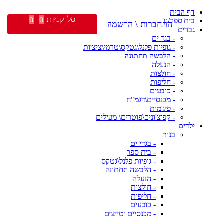
דף הבית
סל קניות
0
0
בית ספר/גן
התחברות \ הרשמה
גברים
- בגד ים
- גופיות פלנל\גטקס\טרמי\ציציות
- הלבשה תחתונה
- הנעלה
- חולצות
- חליפות
- כובעים
- מכנסיים\דגמ"ח
- פיג'מות
- קפוצ'ונים\פוטרים\ מעילים
ילדים
בנות
- בגדי ים
- בית ספר
- גופיות פלנל\גטקס
- הלבשה תחתונה
- הנעלה
- חולצות
- חליפות
- כובעים
- מכנסיים וטייצים