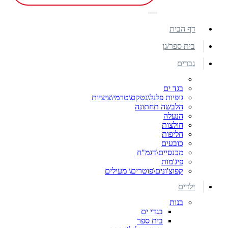
דף הבית
בית ספר/גן
גברים
בגד ים
גופיות פלנל\גטקס\טרמי\ציציות
הלבשה תחתונה
הנעלה
חולצות
חליפות
כובעים
מכנסיים\דגמ"ח
פיג'מות
קפוצ'ונים\פוטרים\ מעילים
ילדים
בנות
בגדי ים
בית ספר