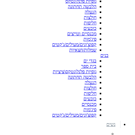
גופיות פלנל\גטקס
הלבשה תחתונה
הנעלה
חולצות
חליפות
כובעים
מכנסיים וטייצים
פיג'מות
קפוצ'ונים/מעילים/ג'קטים
שמלות/חצאיות
בנים
בגדי ים
בית ספר
גופיות פלנל\גטקס\ציציות
הלבשה תחתונה
הנעלה
חולצות
חליפות
כובעים
מכנסיים
פיג'מות
קפוצ'ונים/מעילים/ג'קטים
נשים