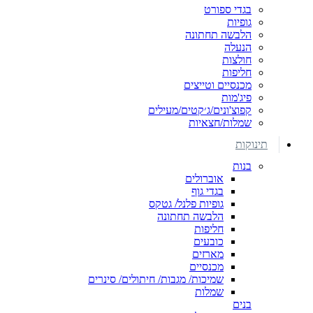
בגדי ספורט
גופיות
הלבשה תחתונה
הנעלה
חולצות
חליפות
מכנסיים וטייצים
פיג'מות
קפוצ'ונים/ג׳קטים/מעילים
שמלות/חצאיות
תינוקות
בנות
אוברולים
בגדי גוף
גופיות פלנל/ גטקס
הלבשה תחתונה
חליפות
כובעים
מארזים
מכנסיים
שמיכות/ מגבות/ חיתולים/ סינרים
שמלות
בנים