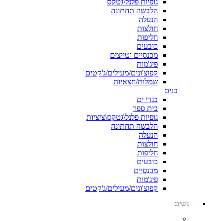
גופיות פלנל\גטקס
הלבשה תחתונה
הנעלה
חולצות
חליפות
כובעים
מכנסיים וטייצים
פיג'מות
קפוצ'ונים/מעילים/ג'קטים
שמלות/חצאיות
בנים
בגדי ים
בית ספר
גופיות פלנל\גטקס\ציציות
הלבשה תחתונה
הנעלה
חולצות
חליפות
כובעים
מכנסיים
פיג'מות
קפוצ'ונים/מעילים/ג'קטים
נשים