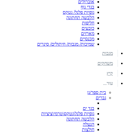
אוברולים
בגדי גוף
גופיות פלנל/ גטקס
הלבשה תחתונה
חליפות
כובעים
מארזים
מכנסיים
שמיכות/ מגבות/ חיתולים/ סינרים
מגבות
משחקים
קיץ
עוד...
בית ספר/גן
גברים
בגד ים
גופיות פלנל\גטקס\טרמי\ציציות
הלבשה תחתונה
הנעלה
חולצות