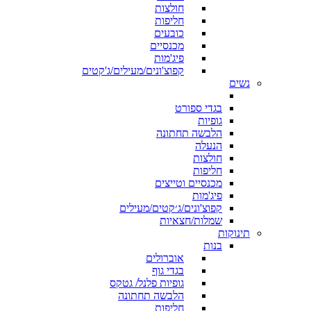
חולצות
חליפות
כובעים
מכנסיים
פיג'מות
קפוצ'ונים/מעילים/ג'קטים
נשים
בגדי ספורט
גופיות
הלבשה תחתונה
הנעלה
חולצות
חליפות
מכנסיים וטייצים
פיג'מות
קפוצ'ונים/ג׳קטים/מעילים
שמלות/חצאיות
תינוקות
בנות
אוברולים
בגדי גוף
גופיות פלנל/ גטקס
הלבשה תחתונה
חליפות