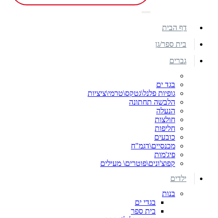
דף הבית
בית ספר/גן
גברים
בגד ים
גופיות פלנל\גטקס\טרמי\ציציות
הלבשה תחתונה
הנעלה
חולצות
חליפות
כובעים
מכנסיים\דגמ"ח
פיג'מות
קפוצ'ונים\פוטרים\ מעילים
ילדים
בנות
בגדי ים
בית ספר