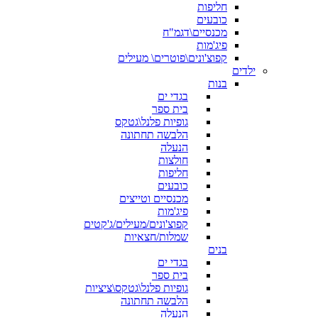
חליפות
כובעים
מכנסיים\דגמ"ח
פיג'מות
קפוצ'ונים\פוטרים\ מעילים
ילדים
בנות
בגדי ים
בית ספר
גופיות פלנל\גטקס
הלבשה תחתונה
הנעלה
חולצות
חליפות
כובעים
מכנסיים וטייצים
פיג'מות
קפוצ'ונים/מעילים/ג'קטים
שמלות/חצאיות
בנים
בגדי ים
בית ספר
גופיות פלנל\גטקס\ציציות
הלבשה תחתונה
הנעלה