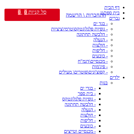
דף הבית
סל קניות
0
0
בית ספר/גן
התחברות \ הרשמה
גברים
- בגד ים
- גופיות פלנל\גטקס\טרמי\ציציות
- הלבשה תחתונה
- הנעלה
- חולצות
- חליפות
- כובעים
- מכנסיים\דגמ"ח
- פיג'מות
- קפוצ'ונים\פוטרים\ מעילים
ילדים
בנות
- בגדי ים
- בית ספר
- גופיות פלנל\גטקס
- הלבשה תחתונה
- הנעלה
- חולצות
- חליפות
- כובעים
- מכנסיים וטייצים