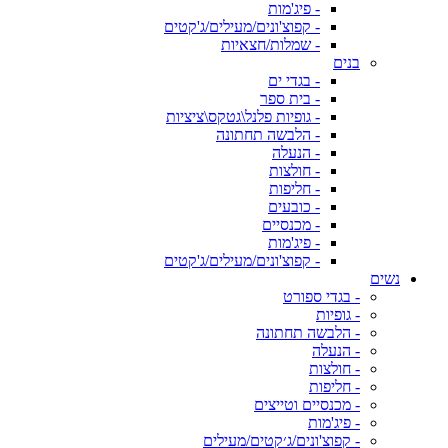
- פיג'מות
- קפוצ'ונים/מעילים/ג'קטים
- שמלות/חצאיות
בנים
- בגדי ים
- בית ספר
- גופיות פלנל\גטקס\ציציות
- הלבשה תחתונה
- הנעלה
- חולצות
- חליפות
- כובעים
- מכנסיים
- פיג'מות
- קפוצ'ונים/מעילים/ג'קטים
נשים
- בגדי ספורט
- גופיות
- הלבשה תחתונה
- הנעלה
- חולצות
- חליפות
- מכנסיים וטייצים
- פיג'מות
- קפוצ'ונים/ג׳קטים/מעילים