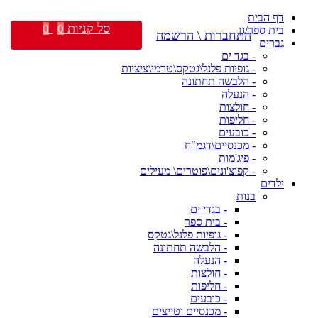
דף הבית
סל קניות
0
0
בית ספר/גן
התחברות \ הרשמה
גברים
- בגד ים
- גופיות פלנל\גטקס\טרמי\ציציות
- הלבשה תחתונה
- הנעלה
- חולצות
- חליפות
- כובעים
- מכנסיים\דגמ"ח
- פיג'מות
- קפוצ'ונים\פוטרים\ מעילים
ילדים
בנות
- בגדי ים
- בית ספר
- גופיות פלנל\גטקס
- הלבשה תחתונה
- הנעלה
- חולצות
- חליפות
- כובעים
- מכנסיים וטייצים