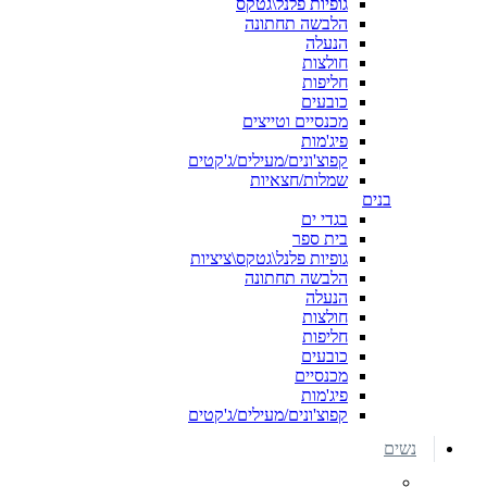
גופיות פלנל\גטקס
הלבשה תחתונה
הנעלה
חולצות
חליפות
כובעים
מכנסיים וטייצים
פיג'מות
קפוצ'ונים/מעילים/ג'קטים
שמלות/חצאיות
בנים
בגדי ים
בית ספר
גופיות פלנל\גטקס\ציציות
הלבשה תחתונה
הנעלה
חולצות
חליפות
כובעים
מכנסיים
פיג'מות
קפוצ'ונים/מעילים/ג'קטים
נשים