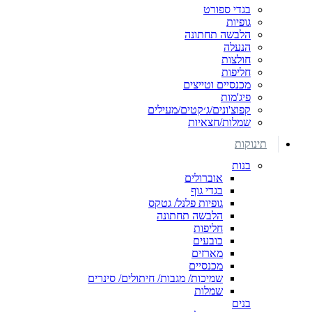
בגדי ספורט
גופיות
הלבשה תחתונה
הנעלה
חולצות
חליפות
מכנסיים וטייצים
פיג'מות
קפוצ'ונים/ג׳קטים/מעילים
שמלות/חצאיות
תינוקות
בנות
אוברולים
בגדי גוף
גופיות פלנל/ גטקס
הלבשה תחתונה
חליפות
כובעים
מארזים
מכנסיים
שמיכות/ מגבות/ חיתולים/ סינרים
שמלות
בנים