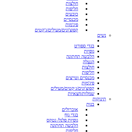
חולצות
חליפות
כובעים
מכנסיים
פיג'מות
קפוצ'ונים/מעילים/ג'קטים
נשים
בגדי ספורט
גופיות
הלבשה תחתונה
הנעלה
חולצות
חליפות
מכנסיים וטייצים
פיג'מות
קפוצ'ונים/ג׳קטים/מעילים
שמלות/חצאיות
תינוקות
בנות
אוברולים
בגדי גוף
גופיות פלנל/ גטקס
הלבשה תחתונה
חליפות