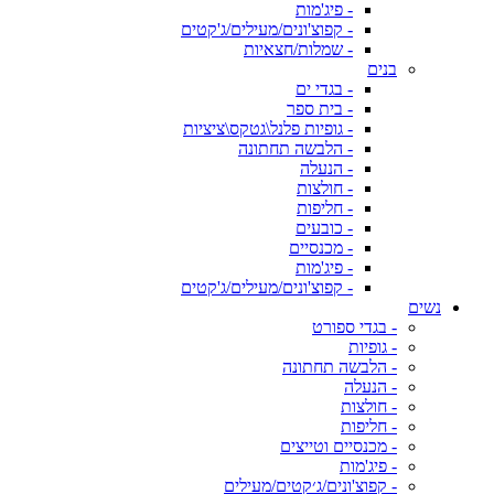
- פיג'מות
- קפוצ'ונים/מעילים/ג'קטים
- שמלות/חצאיות
בנים
- בגדי ים
- בית ספר
- גופיות פלנל\גטקס\ציציות
- הלבשה תחתונה
- הנעלה
- חולצות
- חליפות
- כובעים
- מכנסיים
- פיג'מות
- קפוצ'ונים/מעילים/ג'קטים
נשים
- בגדי ספורט
- גופיות
- הלבשה תחתונה
- הנעלה
- חולצות
- חליפות
- מכנסיים וטייצים
- פיג'מות
- קפוצ'ונים/ג׳קטים/מעילים