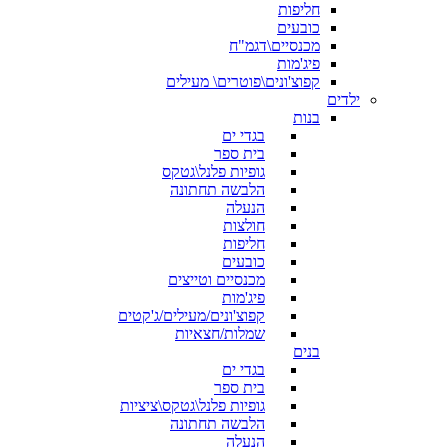
חליפות
כובעים
מכנסיים\דגמ"ח
פיג'מות
קפוצ'ונים\פוטרים\ מעילים
ילדים
בנות
בגדי ים
בית ספר
גופיות פלנל\גטקס
הלבשה תחתונה
הנעלה
חולצות
חליפות
כובעים
מכנסיים וטייצים
פיג'מות
קפוצ'ונים/מעילים/ג'קטים
שמלות/חצאיות
בנים
בגדי ים
בית ספר
גופיות פלנל\גטקס\ציציות
הלבשה תחתונה
הנעלה