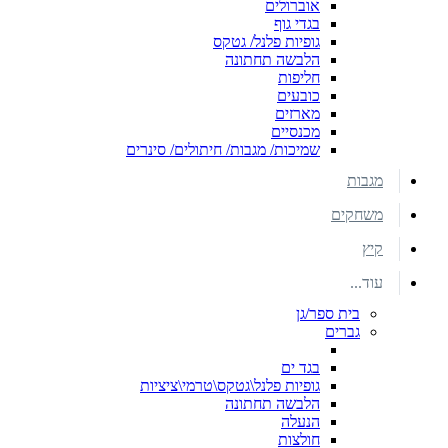
אוברולים
בגדי גוף
גופיות פלנל/ גטקס
הלבשה תחתונה
חליפות
כובעים
מארזים
מכנסיים
שמיכות/ מגבות/ חיתולים/ סינרים
מגבות
משחקים
קיץ
עוד...
בית ספר/גן
גברים
בגד ים
גופיות פלנל\גטקס\טרמי\ציציות
הלבשה תחתונה
הנעלה
חולצות