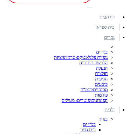
דף הבית
בית ספר/גן
גברים
בגד ים
גופיות פלנל\גטקס\טרמי\ציציות
הלבשה תחתונה
הנעלה
חולצות
חליפות
כובעים
מכנסיים\דגמ"ח
פיג'מות
קפוצ'ונים\פוטרים\ מעילים
ילדים
בנות
בגדי ים
בית ספר