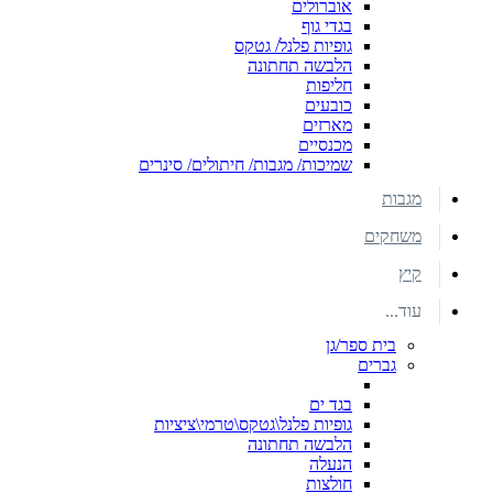
אוברולים
בגדי גוף
גופיות פלנל/ גטקס
הלבשה תחתונה
חליפות
כובעים
מארזים
מכנסיים
שמיכות/ מגבות/ חיתולים/ סינרים
מגבות
משחקים
קיץ
עוד...
בית ספר/גן
גברים
בגד ים
גופיות פלנל\גטקס\טרמי\ציציות
הלבשה תחתונה
הנעלה
חולצות