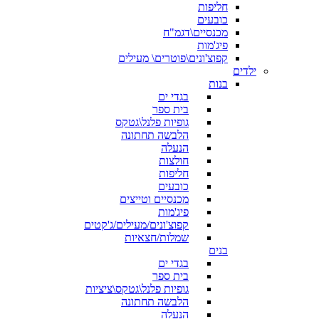
חליפות
כובעים
מכנסיים\דגמ"ח
פיג'מות
קפוצ'ונים\פוטרים\ מעילים
ילדים
בנות
בגדי ים
בית ספר
גופיות פלנל\גטקס
הלבשה תחתונה
הנעלה
חולצות
חליפות
כובעים
מכנסיים וטייצים
פיג'מות
קפוצ'ונים/מעילים/ג'קטים
שמלות/חצאיות
בנים
בגדי ים
בית ספר
גופיות פלנל\גטקס\ציציות
הלבשה תחתונה
הנעלה