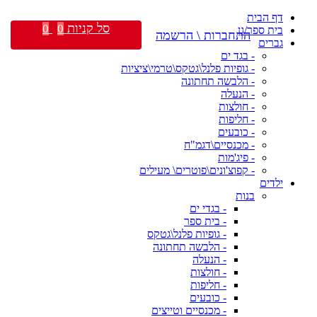
דף הבית
סל קניות
0
0
בית ספר/גן
התחברות \ הרשמה
גברים
- בגד ים
- גופיות פלנל\גטקס\טרמי\ציציות
- הלבשה תחתונה
- הנעלה
- חולצות
- חליפות
- כובעים
- מכנסיים\דגמ"ח
- פיג'מות
- קפוצ'ונים\פוטרים\ מעילים
ילדים
בנות
- בגדי ים
- בית ספר
- גופיות פלנל\גטקס
- הלבשה תחתונה
- הנעלה
- חולצות
- חליפות
- כובעים
- מכנסיים וטייצים