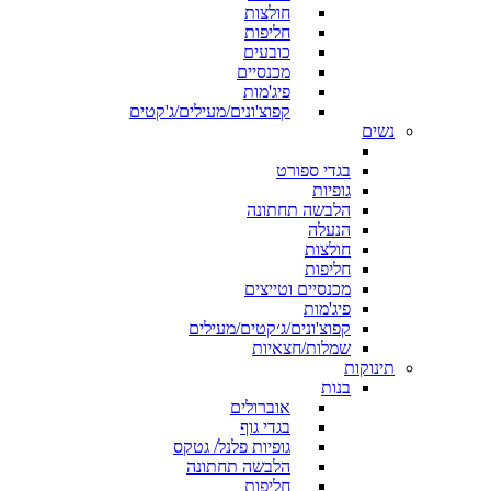
חולצות
חליפות
כובעים
מכנסיים
פיג'מות
קפוצ'ונים/מעילים/ג'קטים
נשים
בגדי ספורט
גופיות
הלבשה תחתונה
הנעלה
חולצות
חליפות
מכנסיים וטייצים
פיג'מות
קפוצ'ונים/ג׳קטים/מעילים
שמלות/חצאיות
תינוקות
בנות
אוברולים
בגדי גוף
גופיות פלנל/ גטקס
הלבשה תחתונה
חליפות