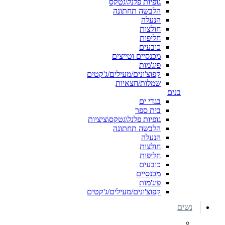
גופיות פלנל\גטקס
הלבשה תחתונה
הנעלה
חולצות
חליפות
כובעים
מכנסיים וטייצים
פיג'מות
קפוצ'ונים/מעילים/ג'קטים
שמלות/חצאיות
בנים
בגדי ים
בית ספר
גופיות פלנל\גטקס\ציציות
הלבשה תחתונה
הנעלה
חולצות
חליפות
כובעים
מכנסיים
פיג'מות
קפוצ'ונים/מעילים/ג'קטים
נשים