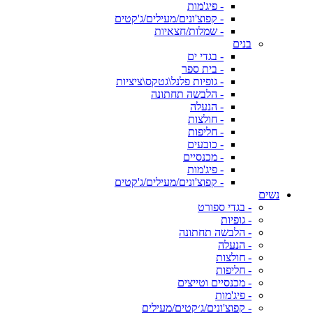
- פיג'מות
- קפוצ'ונים/מעילים/ג'קטים
- שמלות/חצאיות
בנים
- בגדי ים
- בית ספר
- גופיות פלנל\גטקס\ציציות
- הלבשה תחתונה
- הנעלה
- חולצות
- חליפות
- כובעים
- מכנסיים
- פיג'מות
- קפוצ'ונים/מעילים/ג'קטים
נשים
- בגדי ספורט
- גופיות
- הלבשה תחתונה
- הנעלה
- חולצות
- חליפות
- מכנסיים וטייצים
- פיג'מות
- קפוצ'ונים/ג׳קטים/מעילים