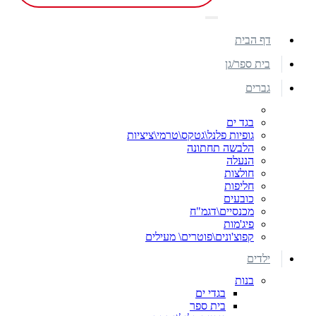
דף הבית
בית ספר/גן
גברים
בגד ים
גופיות פלנל\גטקס\טרמי\ציציות
הלבשה תחתונה
הנעלה
חולצות
חליפות
כובעים
מכנסיים\דגמ"ח
פיג'מות
קפוצ'ונים\פוטרים\ מעילים
ילדים
בנות
בגדי ים
בית ספר