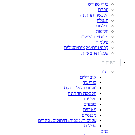
בגדי ספורט
גופיות
הלבשה תחתונה
הנעלה
חולצות
חליפות
מכנסיים וטייצים
פיג'מות
קפוצ'ונים/ג׳קטים/מעילים
שמלות/חצאיות
תינוקות
בנות
אוברולים
בגדי גוף
גופיות פלנל/ גטקס
הלבשה תחתונה
חליפות
כובעים
מארזים
מכנסיים
שמיכות/ מגבות/ חיתולים/ סינרים
שמלות
בנים