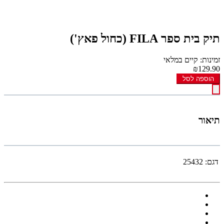
תיק בית ספר FILA (כחול פאץ')
זמינות: קיים במלאי
₪129.90
הוספה לסל
תיאור
דגם:
25432