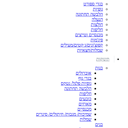
בגדי ספורט
גופיות
הלבשה תחתונה
הנעלה
חולצות
חליפות
מכנסיים וטייצים
פיג'מות
קפוצ'ונים/ג׳קטים/מעילים
שמלות/חצאיות
תינוקות
בנות
אוברולים
בגדי גוף
גופיות פלנל/ גטקס
הלבשה תחתונה
חליפות
כובעים
מארזים
מכנסיים
שמיכות/ מגבות/ חיתולים/ סינרים
שמלות
בנים