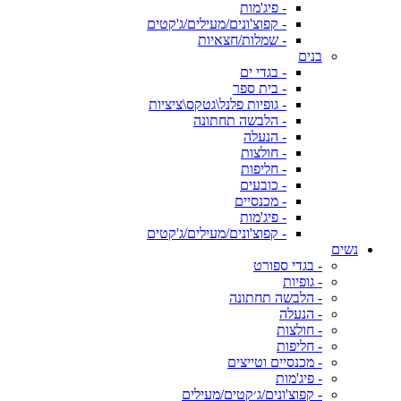
- פיג'מות
- קפוצ'ונים/מעילים/ג'קטים
- שמלות/חצאיות
בנים
- בגדי ים
- בית ספר
- גופיות פלנל\גטקס\ציציות
- הלבשה תחתונה
- הנעלה
- חולצות
- חליפות
- כובעים
- מכנסיים
- פיג'מות
- קפוצ'ונים/מעילים/ג'קטים
נשים
- בגדי ספורט
- גופיות
- הלבשה תחתונה
- הנעלה
- חולצות
- חליפות
- מכנסיים וטייצים
- פיג'מות
- קפוצ'ונים/ג׳קטים/מעילים