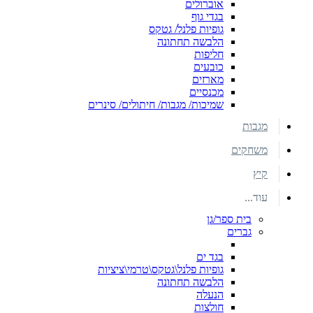
אוברולים
בגדי גוף
גופיות פלנל/ גטקס
הלבשה תחתונה
חליפות
כובעים
מארזים
מכנסיים
שמיכות/ מגבות/ חיתולים/ סינרים
מגבות
משחקים
קיץ
עוד...
בית ספר/גן
גברים
בגד ים
גופיות פלנל\גטקס\טרמי\ציציות
הלבשה תחתונה
הנעלה
חולצות