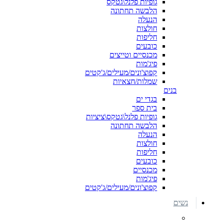
גופיות פלנל\גטקס
הלבשה תחתונה
הנעלה
חולצות
חליפות
כובעים
מכנסיים וטייצים
פיג'מות
קפוצ'ונים/מעילים/ג'קטים
שמלות/חצאיות
בנים
בגדי ים
בית ספר
גופיות פלנל\גטקס\ציציות
הלבשה תחתונה
הנעלה
חולצות
חליפות
כובעים
מכנסיים
פיג'מות
קפוצ'ונים/מעילים/ג'קטים
נשים