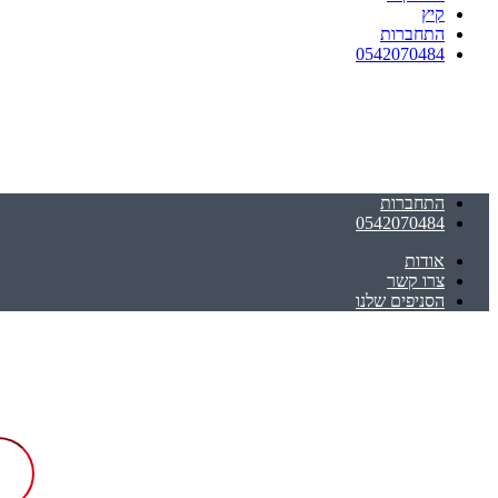
קיץ
התחברות
0542070484
התחברות
0542070484
אודות
צרו קשר
הסניפים שלנו