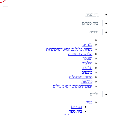
דף הבית
בית ספר/גן
גברים
בגד ים
גופיות פלנל\גטקס\טרמי\ציציות
הלבשה תחתונה
הנעלה
חולצות
חליפות
כובעים
מכנסיים\דגמ"ח
פיג'מות
קפוצ'ונים\פוטרים\ מעילים
ילדים
בנות
בגדי ים
בית ספר