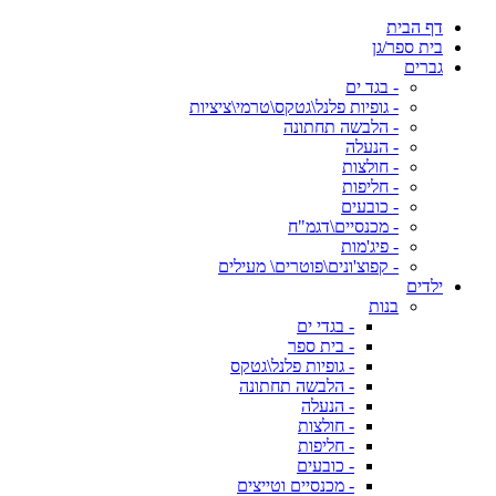
דף הבית
בית ספר/גן
גברים
- בגד ים
- גופיות פלנל\גטקס\טרמי\ציציות
- הלבשה תחתונה
- הנעלה
- חולצות
- חליפות
- כובעים
- מכנסיים\דגמ"ח
- פיג'מות
- קפוצ'ונים\פוטרים\ מעילים
ילדים
בנות
- בגדי ים
- בית ספר
- גופיות פלנל\גטקס
- הלבשה תחתונה
- הנעלה
- חולצות
- חליפות
- כובעים
- מכנסיים וטייצים