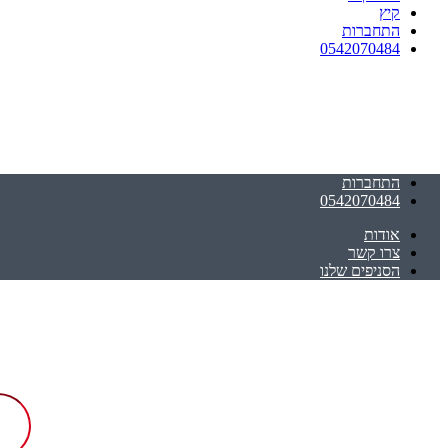
קיץ
התחברות
0542070484
התחברות
0542070484
אודות
צרו קשר
הסניפים שלנו