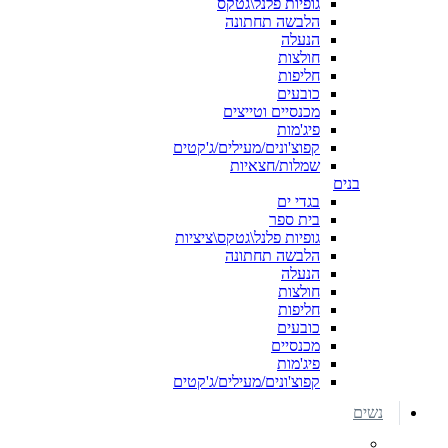
גופיות פלנל\גטקס
הלבשה תחתונה
הנעלה
חולצות
חליפות
כובעים
מכנסיים וטייצים
פיג'מות
קפוצ'ונים/מעילים/ג'קטים
שמלות/חצאיות
בנים
בגדי ים
בית ספר
גופיות פלנל\גטקס\ציציות
הלבשה תחתונה
הנעלה
חולצות
חליפות
כובעים
מכנסיים
פיג'מות
קפוצ'ונים/מעילים/ג'קטים
נשים