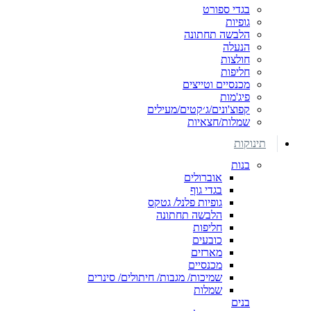
בגדי ספורט
גופיות
הלבשה תחתונה
הנעלה
חולצות
חליפות
מכנסיים וטייצים
פיג'מות
קפוצ'ונים/ג׳קטים/מעילים
שמלות/חצאיות
תינוקות
בנות
אוברולים
בגדי גוף
גופיות פלנל/ גטקס
הלבשה תחתונה
חליפות
כובעים
מארזים
מכנסיים
שמיכות/ מגבות/ חיתולים/ סינרים
שמלות
בנים