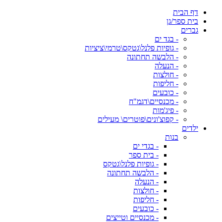
דף הבית
בית ספר/גן
גברים
- בגד ים
- גופיות פלנל\גטקס\טרמי\ציציות
- הלבשה תחתונה
- הנעלה
- חולצות
- חליפות
- כובעים
- מכנסיים\דגמ"ח
- פיג'מות
- קפוצ'ונים\פוטרים\ מעילים
ילדים
בנות
- בגדי ים
- בית ספר
- גופיות פלנל\גטקס
- הלבשה תחתונה
- הנעלה
- חולצות
- חליפות
- כובעים
- מכנסיים וטייצים