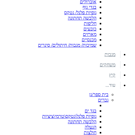
אוברולים
בגדי גוף
גופיות פלנל/ גטקס
הלבשה תחתונה
חליפות
כובעים
מארזים
מכנסיים
שמיכות/ מגבות/ חיתולים/ סינרים
מגבות
משחקים
קיץ
עוד...
בית ספר/גן
גברים
בגד ים
גופיות פלנל\גטקס\טרמי\ציציות
הלבשה תחתונה
הנעלה
חולצות