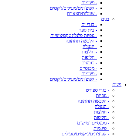
- פיג'מות
- קפוצ'ונים/מעילים/ג'קטים
- שמלות/חצאיות
בנים
- בגדי ים
- בית ספר
- גופיות פלנל\גטקס\ציציות
- הלבשה תחתונה
- הנעלה
- חולצות
- חליפות
- כובעים
- מכנסיים
- פיג'מות
- קפוצ'ונים/מעילים/ג'קטים
נשים
- בגדי ספורט
- גופיות
- הלבשה תחתונה
- הנעלה
- חולצות
- חליפות
- מכנסיים וטייצים
- פיג'מות
- קפוצ'ונים/ג׳קטים/מעילים