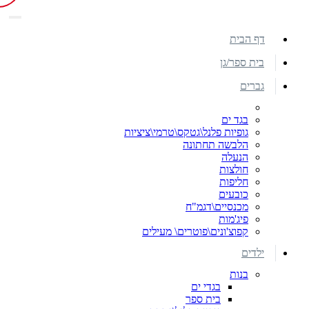
דף הבית
בית ספר/גן
גברים
בגד ים
גופיות פלנל\גטקס\טרמי\ציציות
הלבשה תחתונה
הנעלה
חולצות
חליפות
כובעים
מכנסיים\דגמ"ח
פיג'מות
קפוצ'ונים\פוטרים\ מעילים
ילדים
בנות
בגדי ים
בית ספר