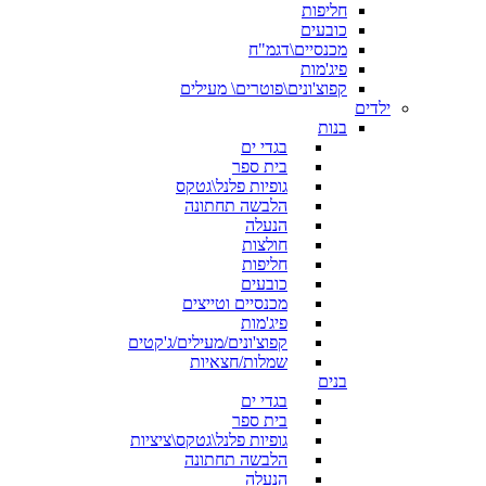
חליפות
כובעים
מכנסיים\דגמ"ח
פיג'מות
קפוצ'ונים\פוטרים\ מעילים
ילדים
בנות
בגדי ים
בית ספר
גופיות פלנל\גטקס
הלבשה תחתונה
הנעלה
חולצות
חליפות
כובעים
מכנסיים וטייצים
פיג'מות
קפוצ'ונים/מעילים/ג'קטים
שמלות/חצאיות
בנים
בגדי ים
בית ספר
גופיות פלנל\גטקס\ציציות
הלבשה תחתונה
הנעלה