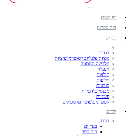
דף הבית
בית ספר/גן
גברים
בגד ים
גופיות פלנל\גטקס\טרמי\ציציות
הלבשה תחתונה
הנעלה
חולצות
חליפות
כובעים
מכנסיים\דגמ"ח
פיג'מות
קפוצ'ונים\פוטרים\ מעילים
ילדים
בנות
בגדי ים
בית ספר