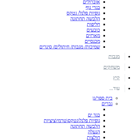
אוברולים
בגדי גוף
גופיות פלנל/ גטקס
הלבשה תחתונה
חליפות
כובעים
מארזים
מכנסיים
שמיכות/ מגבות/ חיתולים/ סינרים
מגבות
משחקים
קיץ
עוד...
בית ספר/גן
גברים
בגד ים
גופיות פלנל\גטקס\טרמי\ציציות
הלבשה תחתונה
הנעלה
חולצות