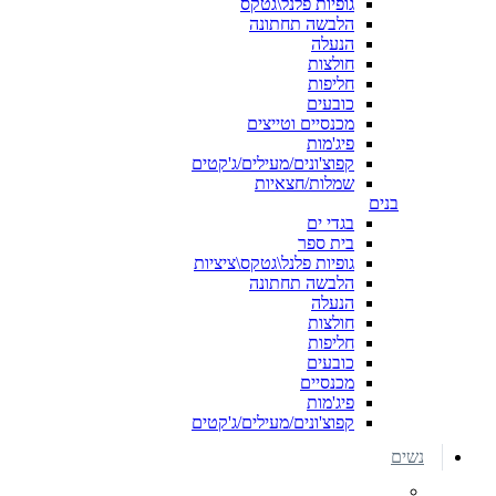
גופיות פלנל\גטקס
הלבשה תחתונה
הנעלה
חולצות
חליפות
כובעים
מכנסיים וטייצים
פיג'מות
קפוצ'ונים/מעילים/ג'קטים
שמלות/חצאיות
בנים
בגדי ים
בית ספר
גופיות פלנל\גטקס\ציציות
הלבשה תחתונה
הנעלה
חולצות
חליפות
כובעים
מכנסיים
פיג'מות
קפוצ'ונים/מעילים/ג'קטים
נשים