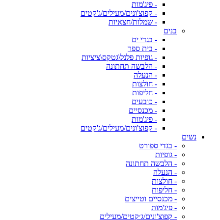
- פיג'מות
- קפוצ'ונים/מעילים/ג'קטים
- שמלות/חצאיות
בנים
- בגדי ים
- בית ספר
- גופיות פלנל\גטקס\ציציות
- הלבשה תחתונה
- הנעלה
- חולצות
- חליפות
- כובעים
- מכנסיים
- פיג'מות
- קפוצ'ונים/מעילים/ג'קטים
נשים
- בגדי ספורט
- גופיות
- הלבשה תחתונה
- הנעלה
- חולצות
- חליפות
- מכנסיים וטייצים
- פיג'מות
- קפוצ'ונים/ג׳קטים/מעילים