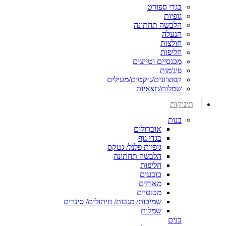
בגדי ספורט
גופיות
הלבשה תחתונה
הנעלה
חולצות
חליפות
מכנסיים וטייצים
פיג'מות
קפוצ'ונים/ג׳קטים/מעילים
שמלות/חצאיות
תינוקות
בנות
אוברולים
בגדי גוף
גופיות פלנל/ גטקס
הלבשה תחתונה
חליפות
כובעים
מארזים
מכנסיים
שמיכות/ מגבות/ חיתולים/ סינרים
שמלות
בנים