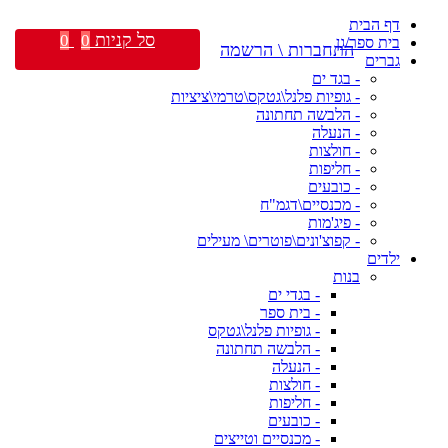
דף הבית
סל קניות
0
0
בית ספר/גן
התחברות \ הרשמה
גברים
- בגד ים
- גופיות פלנל\גטקס\טרמי\ציציות
- הלבשה תחתונה
- הנעלה
- חולצות
- חליפות
- כובעים
- מכנסיים\דגמ"ח
- פיג'מות
- קפוצ'ונים\פוטרים\ מעילים
ילדים
בנות
- בגדי ים
- בית ספר
- גופיות פלנל\גטקס
- הלבשה תחתונה
- הנעלה
- חולצות
- חליפות
- כובעים
- מכנסיים וטייצים