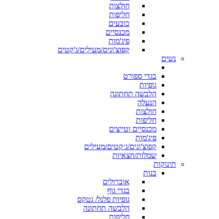
חולצות
חליפות
כובעים
מכנסיים
פיג'מות
קפוצ'ונים/מעילים/ג'קטים
נשים
בגדי ספורט
גופיות
הלבשה תחתונה
הנעלה
חולצות
חליפות
מכנסיים וטייצים
פיג'מות
קפוצ'ונים/ג׳קטים/מעילים
שמלות/חצאיות
תינוקות
בנות
אוברולים
בגדי גוף
גופיות פלנל/ גטקס
הלבשה תחתונה
חליפות