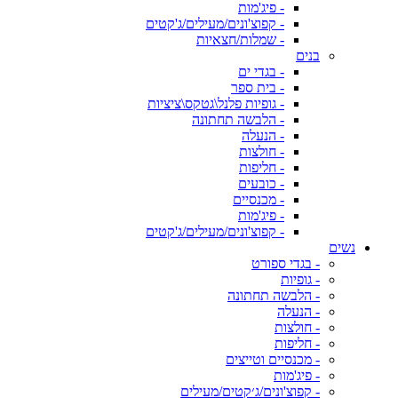
- פיג'מות
- קפוצ'ונים/מעילים/ג'קטים
- שמלות/חצאיות
בנים
- בגדי ים
- בית ספר
- גופיות פלנל\גטקס\ציציות
- הלבשה תחתונה
- הנעלה
- חולצות
- חליפות
- כובעים
- מכנסיים
- פיג'מות
- קפוצ'ונים/מעילים/ג'קטים
נשים
- בגדי ספורט
- גופיות
- הלבשה תחתונה
- הנעלה
- חולצות
- חליפות
- מכנסיים וטייצים
- פיג'מות
- קפוצ'ונים/ג׳קטים/מעילים