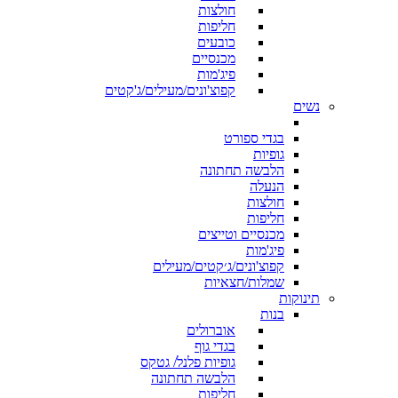
חולצות
חליפות
כובעים
מכנסיים
פיג'מות
קפוצ'ונים/מעילים/ג'קטים
נשים
בגדי ספורט
גופיות
הלבשה תחתונה
הנעלה
חולצות
חליפות
מכנסיים וטייצים
פיג'מות
קפוצ'ונים/ג׳קטים/מעילים
שמלות/חצאיות
תינוקות
בנות
אוברולים
בגדי גוף
גופיות פלנל/ גטקס
הלבשה תחתונה
חליפות