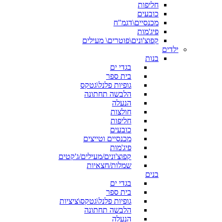
חליפות
כובעים
מכנסיים\דגמ"ח
פיג'מות
קפוצ'ונים\פוטרים\ מעילים
ילדים
בנות
בגדי ים
בית ספר
גופיות פלנל\גטקס
הלבשה תחתונה
הנעלה
חולצות
חליפות
כובעים
מכנסיים וטייצים
פיג'מות
קפוצ'ונים/מעילים/ג'קטים
שמלות/חצאיות
בנים
בגדי ים
בית ספר
גופיות פלנל\גטקס\ציציות
הלבשה תחתונה
הנעלה