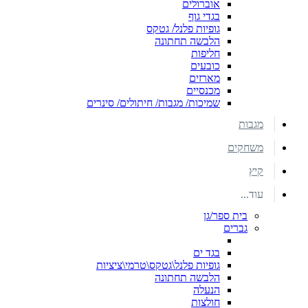
אוברולים
בגדי גוף
גופיות פלנל/ גטקס
הלבשה תחתונה
חליפות
כובעים
מארזים
מכנסיים
שמיכות/ מגבות/ חיתולים/ סינרים
מגבות
משחקים
קיץ
עוד...
בית ספר/גן
גברים
בגד ים
גופיות פלנל\גטקס\טרמי\ציציות
הלבשה תחתונה
הנעלה
חולצות