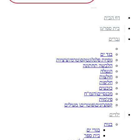
דף הבית
בית ספר/גן
גברים
בגד ים
גופיות פלנל\גטקס\טרמי\ציציות
הלבשה תחתונה
הנעלה
חולצות
חליפות
כובעים
מכנסיים\דגמ"ח
פיג'מות
קפוצ'ונים\פוטרים\ מעילים
ילדים
בנות
בגדי ים
בית ספר