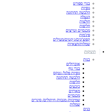
בגדי ספורט
גופיות
הלבשה תחתונה
הנעלה
חולצות
חליפות
מכנסיים וטייצים
פיג'מות
קפוצ'ונים/ג׳קטים/מעילים
שמלות/חצאיות
תינוקות
בנות
אוברולים
בגדי גוף
גופיות פלנל/ גטקס
הלבשה תחתונה
חליפות
כובעים
מארזים
מכנסיים
שמיכות/ מגבות/ חיתולים/ סינרים
שמלות
בנים