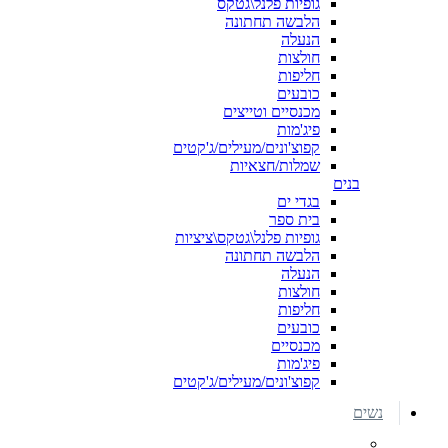
גופיות פלנל\גטקס
הלבשה תחתונה
הנעלה
חולצות
חליפות
כובעים
מכנסיים וטייצים
פיג'מות
קפוצ'ונים/מעילים/ג'קטים
שמלות/חצאיות
בנים
בגדי ים
בית ספר
גופיות פלנל\גטקס\ציציות
הלבשה תחתונה
הנעלה
חולצות
חליפות
כובעים
מכנסיים
פיג'מות
קפוצ'ונים/מעילים/ג'קטים
נשים