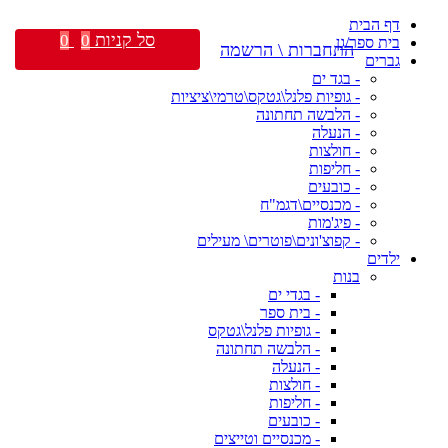
דף הבית
סל קניות
0
0
בית ספר/גן
התחברות \ הרשמה
גברים
- בגד ים
- גופיות פלנל\גטקס\טרמי\ציציות
- הלבשה תחתונה
- הנעלה
- חולצות
- חליפות
- כובעים
- מכנסיים\דגמ"ח
- פיג'מות
- קפוצ'ונים\פוטרים\ מעילים
ילדים
בנות
- בגדי ים
- בית ספר
- גופיות פלנל\גטקס
- הלבשה תחתונה
- הנעלה
- חולצות
- חליפות
- כובעים
- מכנסיים וטייצים