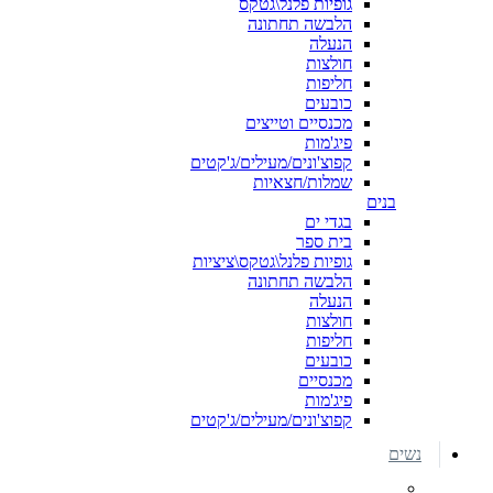
גופיות פלנל\גטקס
הלבשה תחתונה
הנעלה
חולצות
חליפות
כובעים
מכנסיים וטייצים
פיג'מות
קפוצ'ונים/מעילים/ג'קטים
שמלות/חצאיות
בנים
בגדי ים
בית ספר
גופיות פלנל\גטקס\ציציות
הלבשה תחתונה
הנעלה
חולצות
חליפות
כובעים
מכנסיים
פיג'מות
קפוצ'ונים/מעילים/ג'קטים
נשים