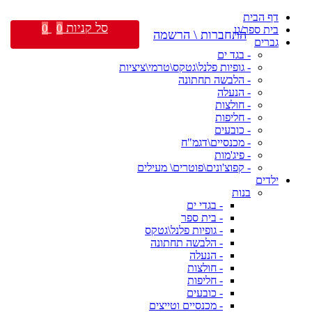
דף הבית
סל קניות
0
0
בית ספר/גן
התחברות \ הרשמה
גברים
- בגד ים
- גופיות פלנל\גטקס\טרמי\ציציות
- הלבשה תחתונה
- הנעלה
- חולצות
- חליפות
- כובעים
- מכנסיים\דגמ"ח
- פיג'מות
- קפוצ'ונים\פוטרים\ מעילים
ילדים
בנות
- בגדי ים
- בית ספר
- גופיות פלנל\גטקס
- הלבשה תחתונה
- הנעלה
- חולצות
- חליפות
- כובעים
- מכנסיים וטייצים