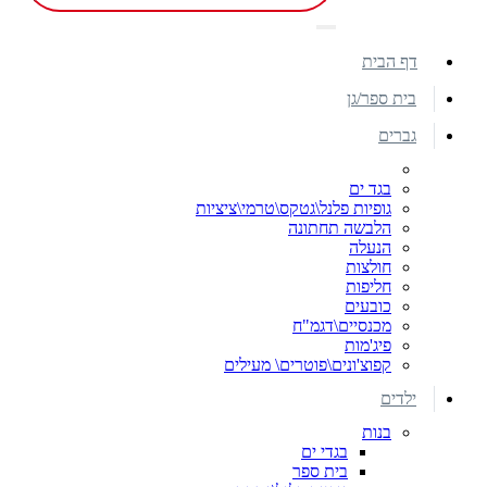
דף הבית
בית ספר/גן
גברים
בגד ים
גופיות פלנל\גטקס\טרמי\ציציות
הלבשה תחתונה
הנעלה
חולצות
חליפות
כובעים
מכנסיים\דגמ"ח
פיג'מות
קפוצ'ונים\פוטרים\ מעילים
ילדים
בנות
בגדי ים
בית ספר