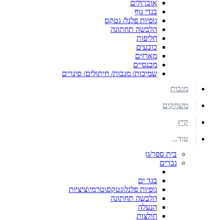
אוברולים
בגדי גוף
גופיות פלנל/ גטקס
הלבשה תחתונה
חליפות
כובעים
מארזים
מכנסיים
שמיכות/ מגבות/ חיתולים/ סינרים
מגבות
משחקים
קיץ
עוד...
בית ספר/גן
גברים
בגד ים
גופיות פלנל\גטקס\טרמי\ציציות
הלבשה תחתונה
הנעלה
חולצות