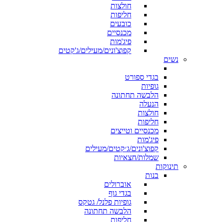
חולצות
חליפות
כובעים
מכנסיים
פיג'מות
קפוצ'ונים/מעילים/ג'קטים
נשים
בגדי ספורט
גופיות
הלבשה תחתונה
הנעלה
חולצות
חליפות
מכנסיים וטייצים
פיג'מות
קפוצ'ונים/ג׳קטים/מעילים
שמלות/חצאיות
תינוקות
בנות
אוברולים
בגדי גוף
גופיות פלנל/ גטקס
הלבשה תחתונה
חליפות