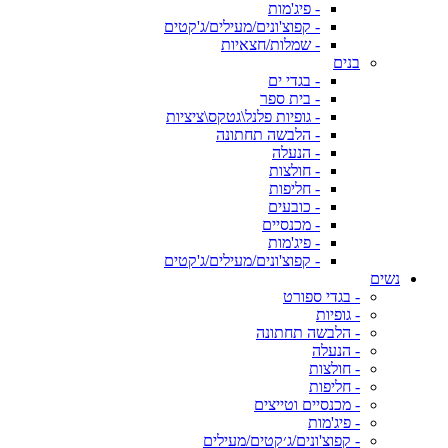
- פיג'מות
- קפוצ'ונים/מעילים/ג'קטים
- שמלות/חצאיות
בנים
- בגדי ים
- בית ספר
- גופיות פלנל\גטקס\ציציות
- הלבשה תחתונה
- הנעלה
- חולצות
- חליפות
- כובעים
- מכנסיים
- פיג'מות
- קפוצ'ונים/מעילים/ג'קטים
נשים
- בגדי ספורט
- גופיות
- הלבשה תחתונה
- הנעלה
- חולצות
- חליפות
- מכנסיים וטייצים
- פיג'מות
- קפוצ'ונים/ג׳קטים/מעילים