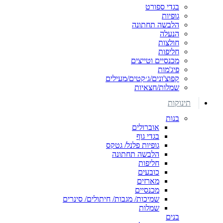
בגדי ספורט
גופיות
הלבשה תחתונה
הנעלה
חולצות
חליפות
מכנסיים וטייצים
פיג'מות
קפוצ'ונים/ג׳קטים/מעילים
שמלות/חצאיות
תינוקות
בנות
אוברולים
בגדי גוף
גופיות פלנל/ גטקס
הלבשה תחתונה
חליפות
כובעים
מארזים
מכנסיים
שמיכות/ מגבות/ חיתולים/ סינרים
שמלות
בנים