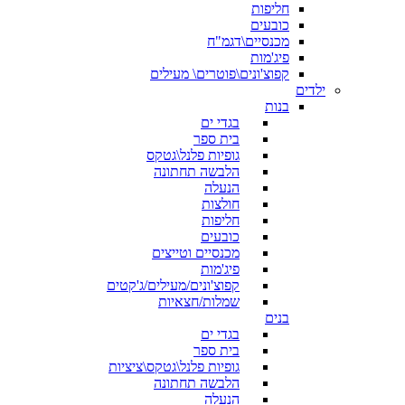
חליפות
כובעים
מכנסיים\דגמ"ח
פיג'מות
קפוצ'ונים\פוטרים\ מעילים
ילדים
בנות
בגדי ים
בית ספר
גופיות פלנל\גטקס
הלבשה תחתונה
הנעלה
חולצות
חליפות
כובעים
מכנסיים וטייצים
פיג'מות
קפוצ'ונים/מעילים/ג'קטים
שמלות/חצאיות
בנים
בגדי ים
בית ספר
גופיות פלנל\גטקס\ציציות
הלבשה תחתונה
הנעלה