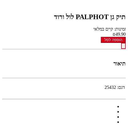
תיק גן PALPHOT לול ורוד
זמינות: קיים במלאי
₪49.90
הוספה לסל
תיאור
דגם:
25432