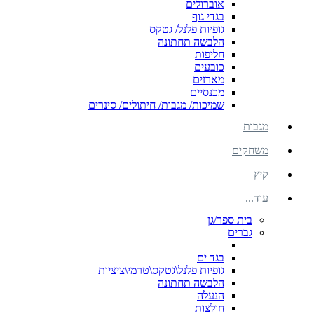
אוברולים
בגדי גוף
גופיות פלנל/ גטקס
הלבשה תחתונה
חליפות
כובעים
מארזים
מכנסיים
שמיכות/ מגבות/ חיתולים/ סינרים
מגבות
משחקים
קיץ
עוד...
בית ספר/גן
גברים
בגד ים
גופיות פלנל\גטקס\טרמי\ציציות
הלבשה תחתונה
הנעלה
חולצות