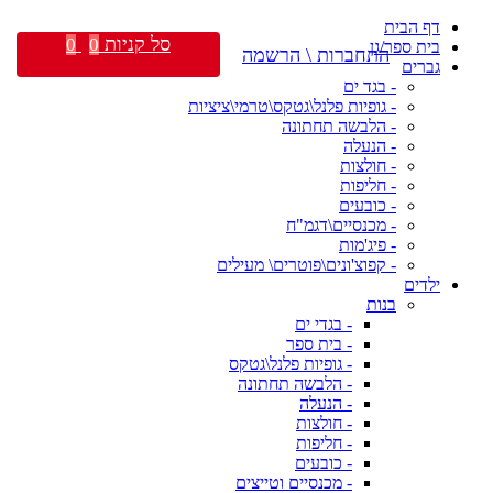
דף הבית
סל קניות
0
0
בית ספר/גן
התחברות \ הרשמה
גברים
- בגד ים
- גופיות פלנל\גטקס\טרמי\ציציות
- הלבשה תחתונה
- הנעלה
- חולצות
- חליפות
- כובעים
- מכנסיים\דגמ"ח
- פיג'מות
- קפוצ'ונים\פוטרים\ מעילים
ילדים
בנות
- בגדי ים
- בית ספר
- גופיות פלנל\גטקס
- הלבשה תחתונה
- הנעלה
- חולצות
- חליפות
- כובעים
- מכנסיים וטייצים