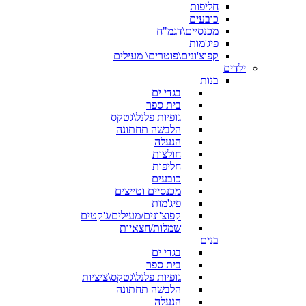
חליפות
כובעים
מכנסיים\דגמ"ח
פיג'מות
קפוצ'ונים\פוטרים\ מעילים
ילדים
בנות
בגדי ים
בית ספר
גופיות פלנל\גטקס
הלבשה תחתונה
הנעלה
חולצות
חליפות
כובעים
מכנסיים וטייצים
פיג'מות
קפוצ'ונים/מעילים/ג'קטים
שמלות/חצאיות
בנים
בגדי ים
בית ספר
גופיות פלנל\גטקס\ציציות
הלבשה תחתונה
הנעלה