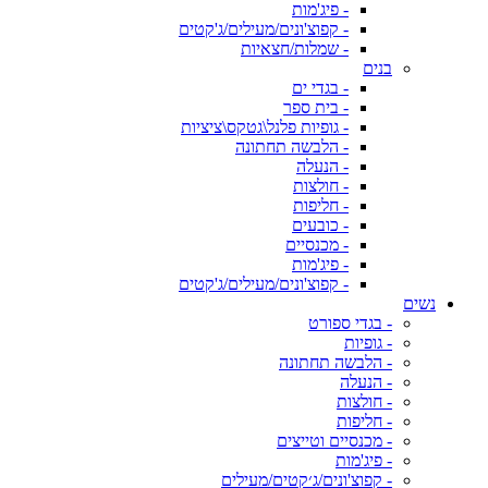
- פיג'מות
- קפוצ'ונים/מעילים/ג'קטים
- שמלות/חצאיות
בנים
- בגדי ים
- בית ספר
- גופיות פלנל\גטקס\ציציות
- הלבשה תחתונה
- הנעלה
- חולצות
- חליפות
- כובעים
- מכנסיים
- פיג'מות
- קפוצ'ונים/מעילים/ג'קטים
נשים
- בגדי ספורט
- גופיות
- הלבשה תחתונה
- הנעלה
- חולצות
- חליפות
- מכנסיים וטייצים
- פיג'מות
- קפוצ'ונים/ג׳קטים/מעילים