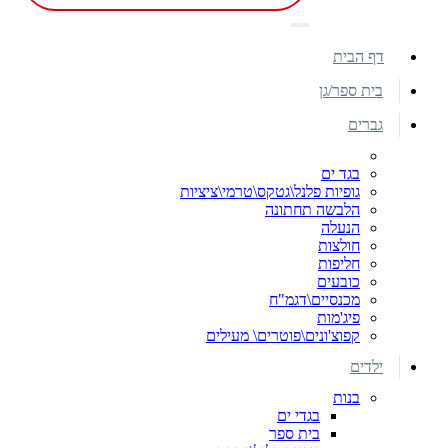
דף הבית
בית ספר/גן
גברים
בגד ים
גופיות פלנל\גטקס\טרמי\ציציות
הלבשה תחתונה
הנעלה
חולצות
חליפות
כובעים
מכנסיים\דגמ"ח
פיג'מות
קפוצ'ונים\פוטרים\ מעילים
ילדים
בנות
בגדי ים
בית ספר