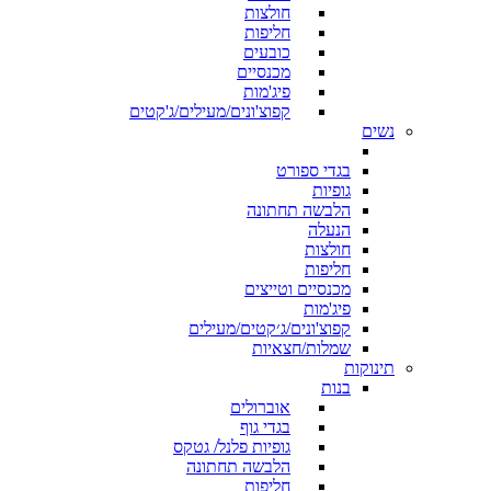
חולצות
חליפות
כובעים
מכנסיים
פיג'מות
קפוצ'ונים/מעילים/ג'קטים
נשים
בגדי ספורט
גופיות
הלבשה תחתונה
הנעלה
חולצות
חליפות
מכנסיים וטייצים
פיג'מות
קפוצ'ונים/ג׳קטים/מעילים
שמלות/חצאיות
תינוקות
בנות
אוברולים
בגדי גוף
גופיות פלנל/ גטקס
הלבשה תחתונה
חליפות