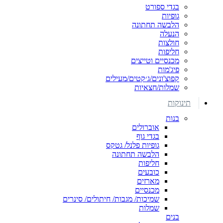
בגדי ספורט
גופיות
הלבשה תחתונה
הנעלה
חולצות
חליפות
מכנסיים וטייצים
פיג'מות
קפוצ'ונים/ג׳קטים/מעילים
שמלות/חצאיות
תינוקות
בנות
אוברולים
בגדי גוף
גופיות פלנל/ גטקס
הלבשה תחתונה
חליפות
כובעים
מארזים
מכנסיים
שמיכות/ מגבות/ חיתולים/ סינרים
שמלות
בנים