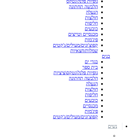
גופיות פלנל\גטקס
הלבשה תחתונה
הנעלה
חולצות
חליפות
כובעים
מכנסיים וטייצים
פיג'מות
קפוצ'ונים/מעילים/ג'קטים
שמלות/חצאיות
בנים
בגדי ים
בית ספר
גופיות פלנל\גטקס\ציציות
הלבשה תחתונה
הנעלה
חולצות
חליפות
כובעים
מכנסיים
פיג'מות
קפוצ'ונים/מעילים/ג'קטים
נשים