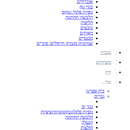
אוברולים
בגדי גוף
גופיות פלנל/ גטקס
הלבשה תחתונה
חליפות
כובעים
מארזים
מכנסיים
שמיכות/ מגבות/ חיתולים/ סינרים
מגבות
משחקים
קיץ
עוד...
בית ספר/גן
גברים
בגד ים
גופיות פלנל\גטקס\טרמי\ציציות
הלבשה תחתונה
הנעלה
חולצות