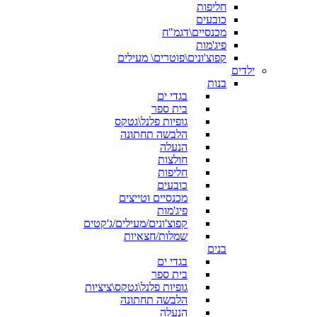
חליפות
כובעים
מכנסיים\דגמ"ח
פיג'מות
קפוצ'ונים\פוטרים\ מעילים
ילדים
בנות
בגדי ים
בית ספר
גופיות פלנל\גטקס
הלבשה תחתונה
הנעלה
חולצות
חליפות
כובעים
מכנסיים וטייצים
פיג'מות
קפוצ'ונים/מעילים/ג'קטים
שמלות/חצאיות
בנים
בגדי ים
בית ספר
גופיות פלנל\גטקס\ציציות
הלבשה תחתונה
הנעלה