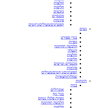
חולצות
חליפות
כובעים
מכנסיים
פיג'מות
קפוצ'ונים/מעילים/ג'קטים
נשים
בגדי ספורט
גופיות
הלבשה תחתונה
הנעלה
חולצות
חליפות
מכנסיים וטייצים
פיג'מות
קפוצ'ונים/ג׳קטים/מעילים
שמלות/חצאיות
תינוקות
בנות
אוברולים
בגדי גוף
גופיות פלנל/ גטקס
הלבשה תחתונה
חליפות