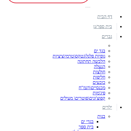
דף הבית
בית ספר/גן
גברים
בגד ים
גופיות פלנל\גטקס\טרמי\ציציות
הלבשה תחתונה
הנעלה
חולצות
חליפות
כובעים
מכנסיים\דגמ"ח
פיג'מות
קפוצ'ונים\פוטרים\ מעילים
ילדים
בנות
בגדי ים
בית ספר