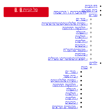
דף הבית
סל קניות
0
0
בית ספר/גן
התחברות \ הרשמה
גברים
- בגד ים
- גופיות פלנל\גטקס\טרמי\ציציות
- הלבשה תחתונה
- הנעלה
- חולצות
- חליפות
- כובעים
- מכנסיים\דגמ"ח
- פיג'מות
- קפוצ'ונים\פוטרים\ מעילים
ילדים
בנות
- בגדי ים
- בית ספר
- גופיות פלנל\גטקס
- הלבשה תחתונה
- הנעלה
- חולצות
- חליפות
- כובעים
- מכנסיים וטייצים