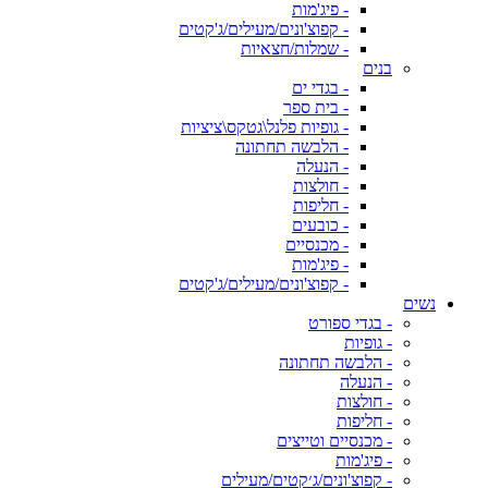
- פיג'מות
- קפוצ'ונים/מעילים/ג'קטים
- שמלות/חצאיות
בנים
- בגדי ים
- בית ספר
- גופיות פלנל\גטקס\ציציות
- הלבשה תחתונה
- הנעלה
- חולצות
- חליפות
- כובעים
- מכנסיים
- פיג'מות
- קפוצ'ונים/מעילים/ג'קטים
נשים
- בגדי ספורט
- גופיות
- הלבשה תחתונה
- הנעלה
- חולצות
- חליפות
- מכנסיים וטייצים
- פיג'מות
- קפוצ'ונים/ג׳קטים/מעילים