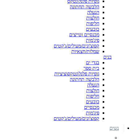
גופיות פלנל\גטקס
הלבשה תחתונה
הנעלה
חולצות
חליפות
כובעים
מכנסיים וטייצים
פיג'מות
קפוצ'ונים/מעילים/ג'קטים
שמלות/חצאיות
בנים
בגדי ים
בית ספר
גופיות פלנל\גטקס\ציציות
הלבשה תחתונה
הנעלה
חולצות
חליפות
כובעים
מכנסיים
פיג'מות
קפוצ'ונים/מעילים/ג'קטים
נשים