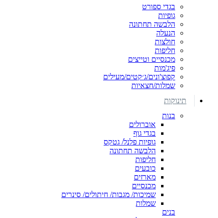
בגדי ספורט
גופיות
הלבשה תחתונה
הנעלה
חולצות
חליפות
מכנסיים וטייצים
פיג'מות
קפוצ'ונים/ג׳קטים/מעילים
שמלות/חצאיות
תינוקות
בנות
אוברולים
בגדי גוף
גופיות פלנל/ גטקס
הלבשה תחתונה
חליפות
כובעים
מארזים
מכנסיים
שמיכות/ מגבות/ חיתולים/ סינרים
שמלות
בנים