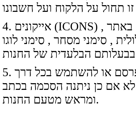
4. אייקונים (ICONS) כל מידע ו/או תצוגה המופיעים באתר ,
לית , סימני מסחר , סימני לוגו
5. אין להעתיק , לשכפל, להפיץ , לפרסם או להשתמש בכל דרך
לא אם כן ניתנה הסכמה בכתב
ומראש מטעם החנות.