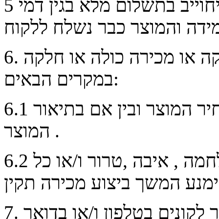
5 מוסכם בין הצדדים כי הלקוח יחוייב בתשלום מלא בגין דמי
6. החנות תהא רשאית לבטל עיסקה או מכירה כולה או חלקה
במקרים הבאים:
6.1 נפלה טעות קולמוס , בין אם במחיר המוצר ובין אם בתיאור
המוצר .
6.2 במקרה של כוח עליון , פעולת מלחמה , איבה ,טרור ו/או כל
7. הודעה על ביטול המכירה תימסר לקונים בטלפון ו/או בדואר